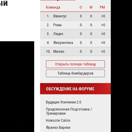
ый
Команда
О
М
РМ
1.
Ювентус
0
0
+0
2.
Рома
0
0
+0
3.
Лацио
0
0
+0
4.
Фиорентина
0
0
+0
10.
Милан
0
0
+0
Открыть полную таблицу
Таблица бомбардиров
ОБСУЖДЕНИЕ НА ФОРУМЕ
Будущее Усиление 2.0
Предсезонная Подготовка /
Тренировки
Новости Calcio
Франко Барези