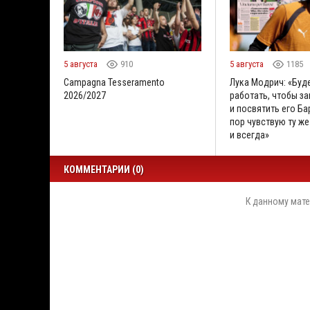
5 августа
910
5 августа
1185
Campagna Tesseramento
Лука Модрич: «Буд
2026/2027
работать, чтобы за
и посвятить его Бар
пор чувствую ту же
и всегда»
КОММЕНТАРИИ (0)
К данному мате