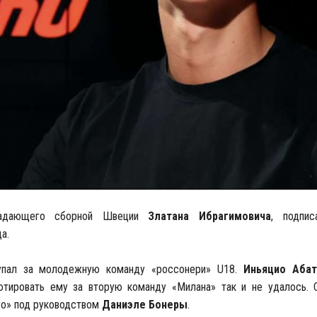
падающего сборной Швеции
Златана Ибрагимовича
, подпи
а.
упал за молодежную команду «россонери» U18.
Иньяцио Абат
ютировать ему за вторую команду «Милана» так и не удалось. 
ro» под руководством
Даниэле Бонеры
.