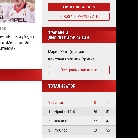
ПРОГОЛОСОВАТЬ
ПОКАЗАТЬ РЕЗУЛЬТАТЫ
1043
ТРАВМЫ И
ич: «Барези убедил
ДИСКВАЛИФИКАЦИИ
 в «Милане». Он
итаном»
Марио Хила (травма)
Кристиан Пулишич (травма)
Все травмированные
ТОТАЛИЗАТОР
Участник
О
П
1.
vipmilan1910
58
53
2.
neo3001
57
47
3.
AviChoo
53
55