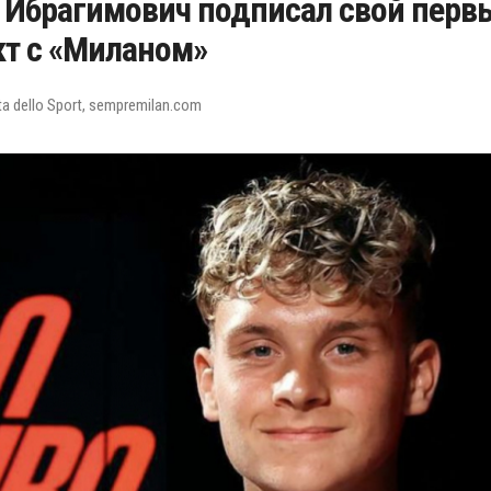
Ибрагимович подписал свой перв
т с «Миланом»
a dello Sport, sempremilan.com