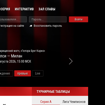
ОЗЕРИЯ
ИНТЕРАКТИВ
ЗАЛ СЛАВЫ
Войти
гистрация на сайте
Восстановить пароль
арищеский матч, «Гелора Бунг Карно»
лси — Милан
вгуста 2026, 15:00 МСК
ждение
превью
Live
новос
ТУРНИРНЫЕ ТАБЛИЦЫ
Серия А
Лига Чемпионов