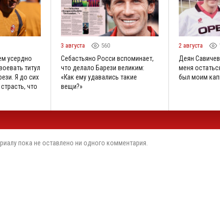
3 августа
560
2 августа
ем усердно
Себастьяно Росси вспоминает,
Деян Савичев
воевать титул
что делало Барези великим:
меня остаться
ези. Я до сих
«Как ему удавались такие
был моим кап
 страсть, что
вещи?»
риалу пока не оставлено ни одного комментария.