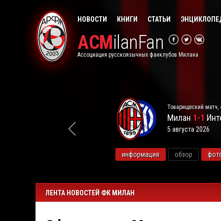
НОВОСТИ
КНИГИ
СТАТЬИ
ЭНЦИКЛОПЕ
ACM
ilanFan
Ассоциация русскоязычных фанклубов Милана
Товарищеский матч, 
Милан
1-1
Инт
5 августа 2026
видео
информация
обзор
фот
ЛЕНТА НОВОСТЕЙ ФК МИЛАН