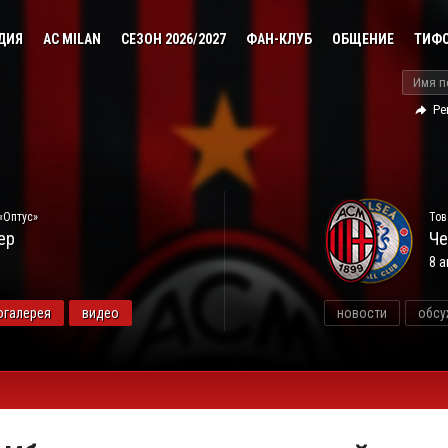
ДИЯ
AC MILAN
СЕЗОН 2026/2027
ФАН-КЛУБ
ОБЩЕНИЕ
ТИФ
Ре
«Оптус»
Тов
ер
Че
8 а
огалерея
видео
новости
обсу