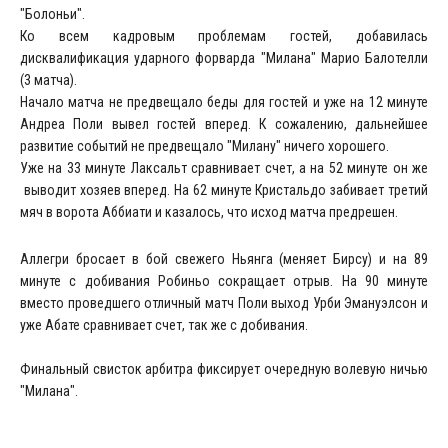
"Болоньи".
Ко всем кадровым проблемам гостей, добавилась
дисквалификация ударного форварда "Милана" Марио Балотелли
(3 матча).
Начало матча не предвещало беды для гостей и уже на 12 минуте
Андреа Поли вывел гостей вперед. К сожалению, дальнейшее
развитие событий не предвещало "Милану" ничего хорошего.
Уже на 33 минуте Лаксальт сравнивает счет, а на 52 минуте он же
выводит хозяев вперед. На 62 минуте Кристальдо забивает третий
мяч в ворота Аббиати и казалось, что исход матча предрешен.
Аллегри бросает в бой свежего Ньянга (меняет Бирсу) и на 89
минуте с добивания Робиньо сокращает отрыв. На 90 минуте
вместо проведшего отличный матч Поли выход Урби Эмануэлсон и
уже Абате сравнивает счет, так же с добивания.
Финальный свисток арбитра фиксирует очередную волевую ничью
"Милана".