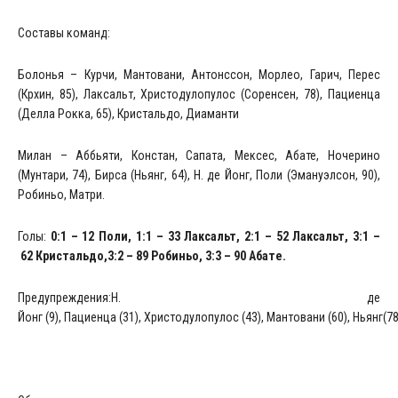
Составы команд:
Болонья – Курчи, Мантовани, Антонссон, Морлео, Гарич, Перес
(Крхин, 85), Лаксальт, Христодулопулос (Соренсен, 78), Пациенца
(Делла Рокка, 65), Кристальдо, Диаманти
Милан – Аббьяти, Констан, Сапата, Мексес, Абате, Ночерино
(Мунтари, 74), Бирса (Ньянг, 64), Н. де Йонг, Поли (Эмануэлсон, 90),
Робиньо, Матри.
Голы:
0:1 – 12 Поли,
1:1 –
33 Лаксальт,
2:1 –
52 Лаксальт,
3:1 –
62 Кристальдо,
3:2 –
89 Робиньо,
3:3 –
90 Абате.
Предупреждения:Н. де
Йонг (9), Пациенца (31), Христодулопулос (43), Мантовани (60), Ньянг(78