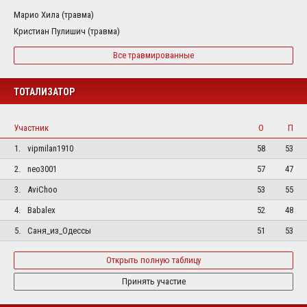
Марио Хила (травма)
Кристиан Пулишич (травма)
Все травмированные
ТОТАЛИЗАТОР
Участник
О
П
1.
vipmilan1910
58
53
2.
neo3001
57
47
3.
AviChoo
53
55
4.
Babalex
52
48
5.
Саня_из_Одессы
51
53
Открыть полную таблицу
Принять участие