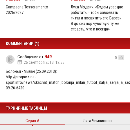
Campagna Tesseramento
Лука Модрич: «Будем усердно
2026/2027
работать, чтобы завоевать
титул и посвятить его Барези.
Я до сих пор чувствую ту же
страсть, что и всегда»
КОММЕНТАРИИ (1)
Сообщение от
N4R
0
26 сентября 2013, 12:55
Болонья - Милан (25.09.2013):
http://prognoz-na-
sport.info/news/skachat_match_bolonja_milan_futbol_italija_serija_a_
09-26-6420
ТУРНИРНЫЕ ТАБЛИЦЫ
Серия А
Лига Чемпионов