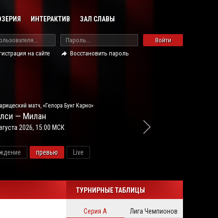
ОЗЕРИЯ
ИНТЕРАКТИВ
ЗАЛ СЛАВЫ
Войти
гистрация на сайте
Восстановить пароль
арищеский матч, «Гелора Бунг Карно»
лси — Милан
вгуста 2026, 15:00 МСК
ждение
превью
Live
новос
ТУРНИРНЫЕ ТАБЛИЦЫ
Серия А
Лига Чемпионов