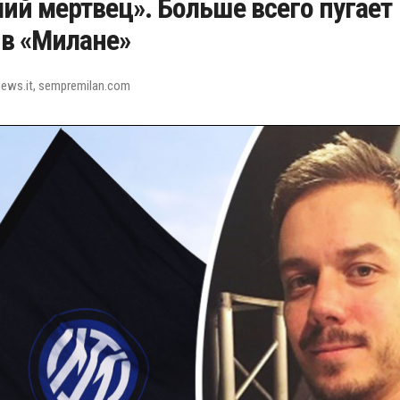
чий мертвец». Больше всего пугает
 в «Милане»
ews.it, sempremilan.com