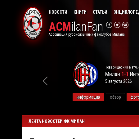
НОВОСТИ
КНИГИ
СТАТЬИ
ЭНЦИКЛОПЕ
ACM
ilanFan
Ассоциация русскоязычных фанклубов Милана
Товарищеский матч, 
Милан
1-1
Инт
5 августа 2026
видео
информация
обзор
фот
ЛЕНТА НОВОСТЕЙ ФК МИЛАН