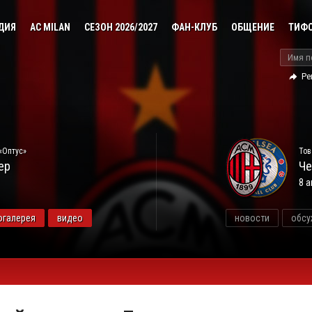
ДИЯ
AC MILAN
СЕЗОН 2026/2027
ФАН-КЛУБ
ОБЩЕНИЕ
ТИФ
Ре
«Оптус»
Тов
ер
Че
8 а
огалерея
видео
новости
обсу