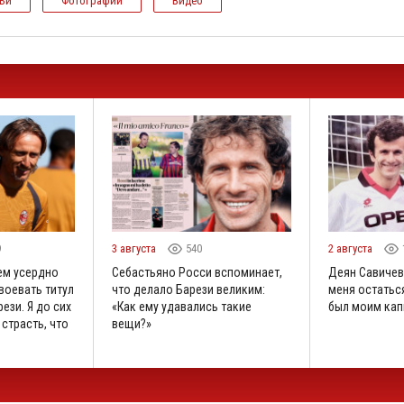
тьи
Фотографии
Видео
9
3 августа
540
2 августа
ем усердно
Себастьяно Росси вспоминает,
Деян Савичев
воевать титул
что делало Барези великим:
меня остаться
ези. Я до сих
«Как ему удавались такие
был моим кап
 страсть, что
вещи?»