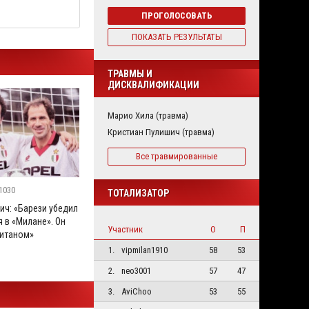
ПРОГОЛОСОВАТЬ
ПОКАЗАТЬ РЕЗУЛЬТАТЫ
ТРАВМЫ И
ДИСКВАЛИФИКАЦИИ
Марио Хила (травма)
Кристиан Пулишич (травма)
Все травмированные
1030
ТОТАЛИЗАТОР
ич: «Барези убедил
 в «Милане». Он
Участник
О
П
итаном»
1.
vipmilan1910
58
53
2.
neo3001
57
47
3.
AviChoo
53
55