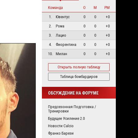
Команда
О
М
РМ
1.
Ювентус
0
0
+0
2.
Рома
0
0
+0
3.
Лацио
0
0
+0
4.
Фиорентина
0
0
+0
10.
Милан
0
0
+0
Открыть полную таблицу
Таблица бомбардиров
ОБСУЖДЕНИЕ НА ФОРУМЕ
Предсезонная Подготовка /
Тренировки
Будущее Усиление 2.0
Новости Calcio
Франко Барези