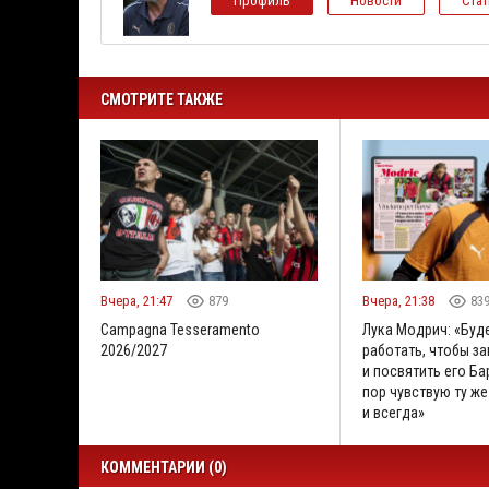
Профиль
Новости
Ста
СМОТРИТЕ ТАКЖЕ
Вчера, 21:47
879
Вчера, 21:38
83
Campagna Tesseramento
Лука Модрич: «Буд
2026/2027
работать, чтобы за
и посвятить его Бар
пор чувствую ту же
и всегда»
КОММЕНТАРИИ (0)