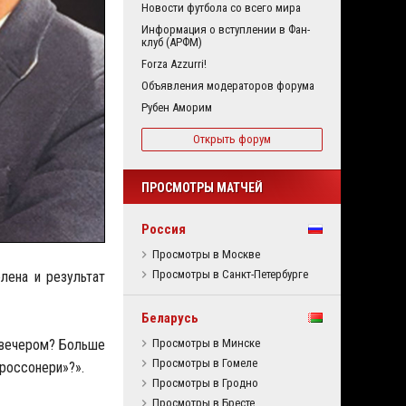
Новости футбола со всего мира
Информация о вступлении в Фан-
клуб (АРФМ)
Forza Azzurri!
Объявления модераторов форума
Рубен Аморим
Открыть форум
ПРОСМОТРЫ МАТЧЕЙ
Россия
Просмотры в Москве
Просмотры в Санкт-Петербурге
лена и результат
Беларусь
я вечером? Больше
Просмотры в Минске
Просмотры в Гомеле
«россонери»?».
Просмотры в Гродно
Просмотры в Бресте