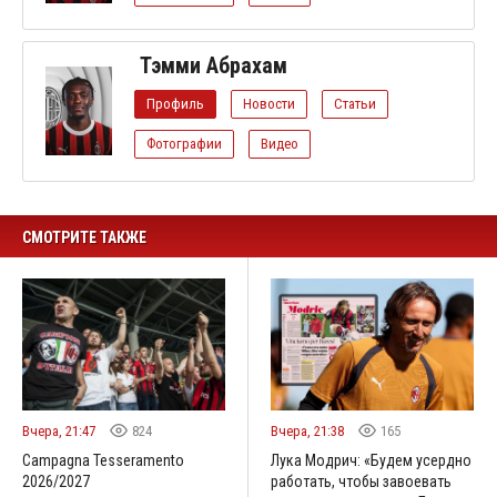
Тэмми Абрахам
Профиль
Новости
Статьи
Фотографии
Видео
СМОТРИТЕ ТАКЖЕ
Вчера, 21:47
824
Вчера, 21:38
165
Campagna Tesseramento
Лука Модрич: «Будем усердно
2026/2027
работать, чтобы завоевать