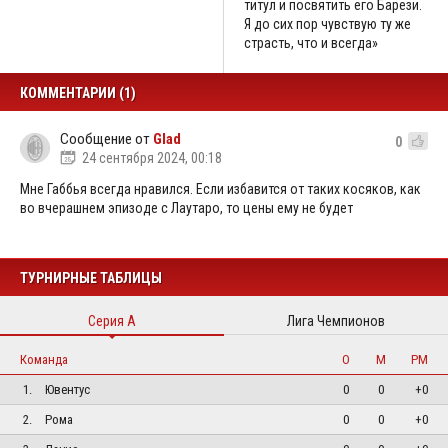
титул и посвятить его Барези.
Я до сих пор чувствую ту же
страсть, что и всегда»
КОММЕНТАРИИ (1)
Сообщение от
Glad
0
24 сентября 2024, 00:18
Мне Габбья всегда нравился. Если избавится от таких косяков, как
во вчерашнем эпизоде с Лаутаро, то цены ему не будет
ТУРНИРНЫЕ ТАБЛИЦЫ
Серия А
Лига Чемпионов
Команда
О
М
РМ
1.
Ювентус
0
0
+0
2.
Рома
0
0
+0