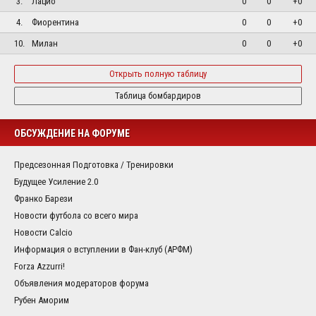
3.
Лацио
0
0
+0
4.
Фиорентина
0
0
+0
10.
Милан
0
0
+0
Открыть полную таблицу
Таблица бомбардиров
ОБСУЖДЕНИЕ НА ФОРУМЕ
Предсезонная Подготовка / Тренировки
Будущее Усиление 2.0
Франко Барези
Новости футбола со всего мира
Новости Calcio
Информация о вступлении в Фан-клуб (АРФМ)
Forza Azzurri!
Объявления модераторов форума
Рубен Аморим