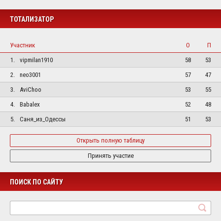
ТОТАЛИЗАТОР
Участник
О
П
1.
vipmilan1910
58
53
2.
neo3001
57
47
3.
AviChoo
53
55
4.
Babalex
52
48
5.
Саня_из_Одессы
51
53
Открыть полную таблицу
Принять участие
ПОИСК ПО САЙТУ