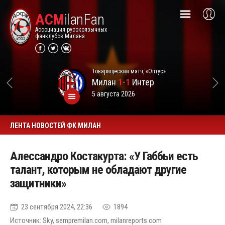
ACM
ilanFan
Ассоциация русскоязычных
фанклубов Милана
Товарищеский матч, «Оптус»
Милан
1-1
Интер
5 августа 2026
ЛЕНТА НОВОСТЕЙ ФК МИЛАН
Алессандро Костакурта: «У Габбьи есть
талант, которым не обладают другие
защитники»
23 сентября 2024, 22:36
1894
Источник: Sky, sempremilan.com, milanreports.com