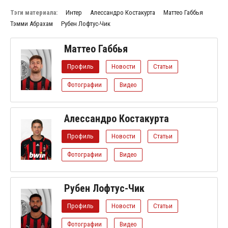
Тэги материала:
Интер
Алессандро Костакурта
Маттео Габбья
Тэмми Абрахам
Рубен Лофтус-Чик
Маттео Габбья
Профиль
Новости
Статьи
Фотографии
Видео
Алессандро Костакурта
Профиль
Новости
Статьи
Фотографии
Видео
Рубен Лофтус-Чик
Профиль
Новости
Статьи
Фотографии
Видео