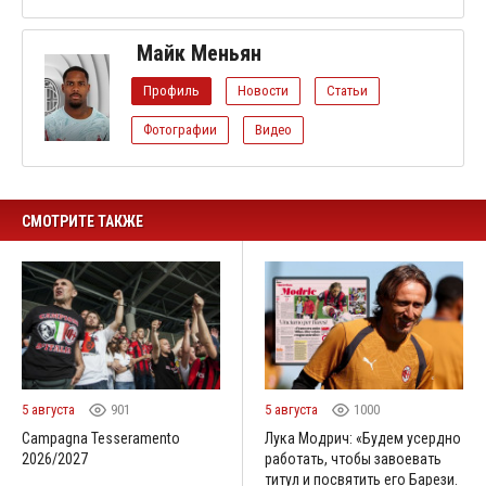
Майк Меньян
Профиль
Новости
Статьи
Фотографии
Видео
СМОТРИТЕ ТАКЖЕ
5 августа
901
5 августа
1000
Campagna Tesseramento
Лука Модрич: «Будем усердно
2026/2027
работать, чтобы завоевать
титул и посвятить его Барези.