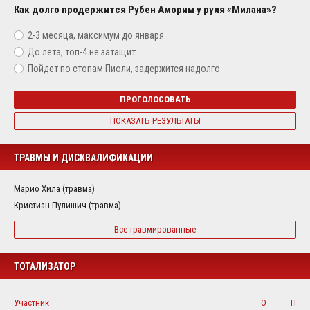
Как долго продержится Рубен Аморим у руля «Милана»?
2-3 месяца, максимум до января
До лета, топ-4 не затащит
Пойдет по стопам Пиоли, задержится надолго
ПРОГОЛОСОВАТЬ
ПОКАЗАТЬ РЕЗУЛЬТАТЫ
ТРАВМЫ И ДИСКВАЛИФИКАЦИИ
Марио Хила (травма)
Кристиан Пулишич (травма)
Все травмированные
ТОТАЛИЗАТОР
Участник
О
П