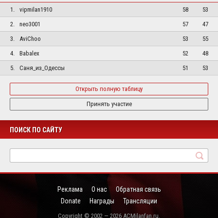
1.
vipmilan1910
58
53
2.
neo3001
57
47
3.
AviChoo
53
55
4.
Babalex
52
48
5.
Саня_из_Одессы
51
53
Открыть полную таблицу
Принять участие
ПОИСК ПО САЙТУ
Реклама
О нас
Обратная связь
Donate
Награды
Трансляции
Copyright © 2002 — 2026 ACMilanfan.ru.