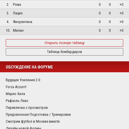
2.
Рома
0
0
+0
3.
Лацио
0
0
+0
4.
Фиорентина
0
0
+0
10.
Милан
0
0
+0
Открыть полную таблицу
Таблица бомбардиров
ОБСУЖДЕНИЕ НА ФОРУМЕ
Будущее Усиление 2.0
Forza Azzurri!
Марио Хила
Рафаэль Леао
Перекличка с просмотров
Предсезонная Подготовка / Тренировки
Смотрим футбол в Москве вместе
Дизайн новой формы