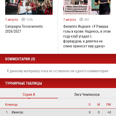
7 августа
1126
7 августа
451
Campagna Tesseramento
Филиппо Индзаги: «У Рамуша
2026/2027
голы в крови. Надеюсь, в этом
году клуб угадал с
форвардом, и девятка на
спине принесет ему удачу»
КОММЕНТАРИИ (0)
К данному материалу пока не оставлено ни одного комментария.
ТУРНИРНЫЕ ТАБЛИЦЫ
Серия А
Лига Чемпионов
Команда
О
М
РМ
1.
Ювентус
0
0
+0