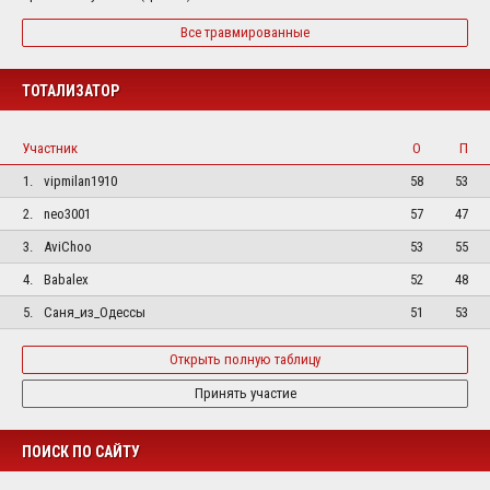
Все травмированные
ТОТАЛИЗАТОР
Участник
О
П
1.
vipmilan1910
58
53
2.
neo3001
57
47
3.
AviChoo
53
55
4.
Babalex
52
48
5.
Саня_из_Одессы
51
53
Открыть полную таблицу
Принять участие
ПОИСК ПО САЙТУ