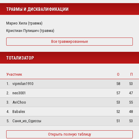
ТРАВМЫ И ДИСКВАЛИФИКАЦИИ
Марио Хила (травма)
Кристиан Пулишич (травма)
Все травмированные
ТОТАЛИЗАТОР
Участник
О
П
1.
vipmilan1910
58
53
2.
neo3001
57
47
3.
AviChoo
53
55
4.
Babalex
52
48
5.
Саня_из_Одессы
51
53
Открыть полную таблицу