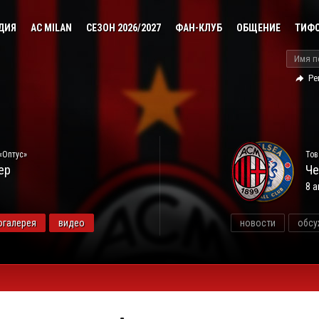
ДИЯ
AC MILAN
СЕЗОН 2026/2027
ФАН-КЛУБ
ОБЩЕНИЕ
ТИФ
Ре
«Оптус»
Тов
ер
Че
8 а
огалерея
видео
новости
обсу