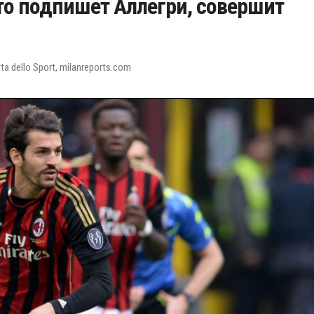
кто подпишет Аллегри, совершит
a dello Sport, milanreports.com