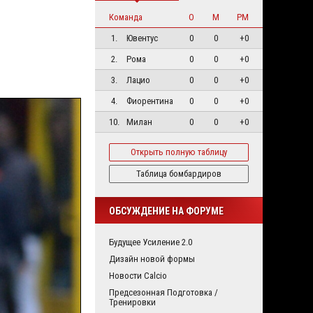
Команда
О
М
РМ
1.
Ювентус
0
0
+0
2.
Рома
0
0
+0
3.
Лацио
0
0
+0
4.
Фиорентина
0
0
+0
10.
Милан
0
0
+0
Открыть полную таблицу
Таблица бомбардиров
ОБСУЖДЕНИЕ НА ФОРУМЕ
Будущее Усиление 2.0
Дизайн новой формы
Новости Calcio
Предсезонная Подготовка /
Тренировки