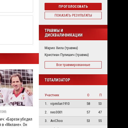
ПРОГОЛОСОВАТЬ
ПОКАЗАТЬ РЕЗУЛЬТАТЫ
ТРАВМЫ И
ДИСКВАЛИФИКАЦИИ
Марио Хила (травма)
Кристиан Пулишич (травма)
Все травмированные
ТОТАЛИЗАТОР
Участник
О
П
1.
vipmilan1910
58
53
1046
2.
neo3001
57
47
ич: «Барези убедил
3.
AviChoo
53
55
 в «Милане». Он