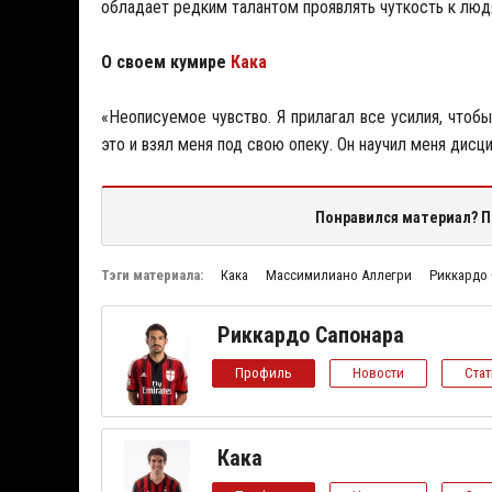
обладает редким талантом проявлять чуткость к людя
О своем кумире
Кака
«Неописуемое чувство. Я прилагал все усилия, чтоб
это и взял меня под свою опеку. Он научил меня дисц
Понравился материал? П
Тэги материала:
Кака
Массимилиано Аллегри
Риккардо
Риккардо Сапонара
Профиль
Новости
Ста
Кака