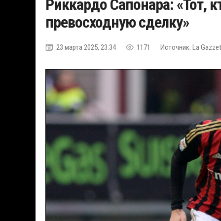
Риккардо Сапонара: «Тот, 
превосходную сделку»
23 марта 2025, 23:34
1171
Источник: La Gazzett