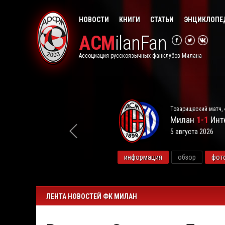
НОВОСТИ
КНИГИ
СТАТЬИ
ЭНЦИКЛОПЕ
ACM
ilanFan
Ассоциация русскоязычных фанклубов Милана
Товарищеский матч, 
Милан
1-1
Инт
5 августа 2026
видео
информация
обзор
фот
ЛЕНТА НОВОСТЕЙ ФК МИЛАН