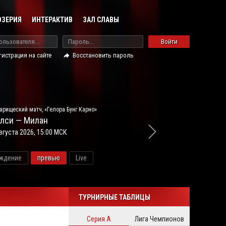
ОЗЕРИЯ
ИНТЕРАКТИВ
ЗАЛ СЛАВЫ
Войти
гистрация на сайте
Восстановить пароль
арищеский матч, «Гелора Бунг Карно»
лси — Милан
вгуста 2026, 15:00 МСК
ждение
превью
Live
новос
ТУРНИРНЫЕ ТАБЛИЦЫ
Серия А
Лига Чемпионов