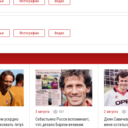
тьи
Фотографии
Видео
тьи
Фотографии
Видео
3 августа
567
2 августа
ем усердно
Себастьяно Росси вспоминает,
Деян Савичев
воевать титул
что делало Барези великим:
меня остаться