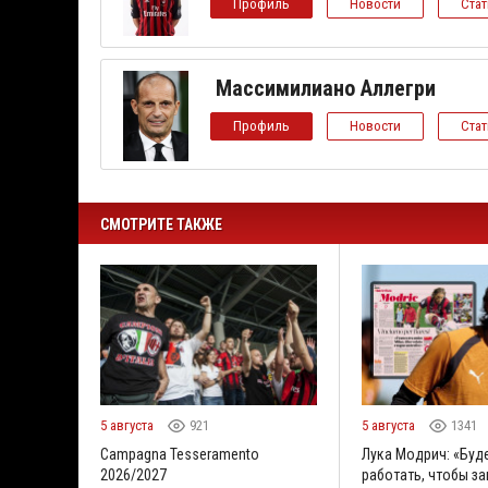
Профиль
Новости
Ста
Массимилиано Аллегри
Профиль
Новости
Ста
СМОТРИТЕ ТАКЖЕ
5 августа
921
5 августа
1341
Campagna Tesseramento
Лука Модрич: «Буд
2026/2027
работать, чтобы за