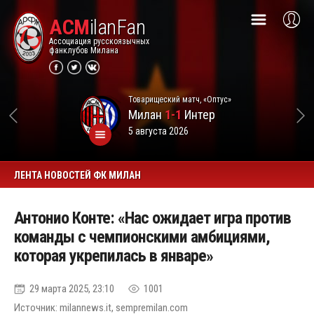
ACM
ilanFan
Ассоциация русскоязычных
фанклубов Милана
Товарищеский матч, «Оптус»
Милан
1-1
Интер
5 августа 2026
ЛЕНТА НОВОСТЕЙ ФК МИЛАН
Антонио Конте: «Нас ожидает игра против
команды с чемпионскими амбициями,
которая укрепилась в январе»
29 марта 2025, 23:10
1001
Источник: milannews.it, sempremilan.com