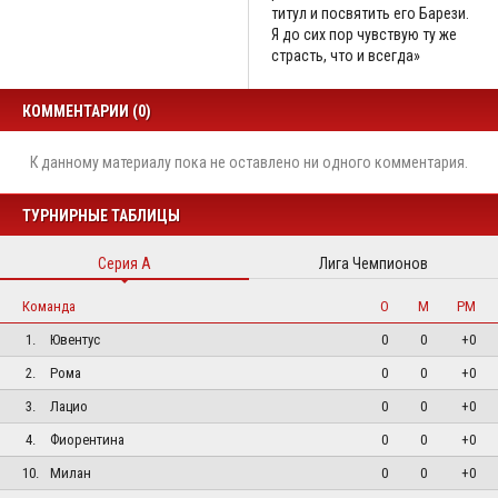
титул и посвятить его Барези.
Я до сих пор чувствую ту же
страсть, что и всегда»
КОММЕНТАРИИ (0)
К данному материалу пока не оставлено ни одного комментария.
ТУРНИРНЫЕ ТАБЛИЦЫ
Серия А
Лига Чемпионов
Команда
О
М
РМ
1.
Ювентус
0
0
+0
2.
Рома
0
0
+0
3.
Лацио
0
0
+0
4.
Фиорентина
0
0
+0
10.
Милан
0
0
+0