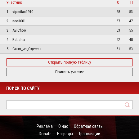
Участник
О
П
1.
vipmilan1910
58
53
2.
neo3001
57
47
3.
AviChoo
53
55
4.
Babalex
52
48
5.
Саня_из_Одессы
51
53
Открыть полную таблицу
Принять участие
ПОИСК ПО САЙТУ
Реклама
О нас
Обратная связь
Donate
Награды
Трансляции