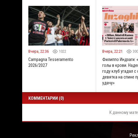
Вчера, 22:36
1022
Вчера, 22:21
30
Campagna Tesseramento
Филиппо Индзаги: 
2026/2027
голы в крови. Наде
году клуб угадал с
девятка на спине 
удачу»
КОММЕНТАРИИ (0)
К данному мате
Рек