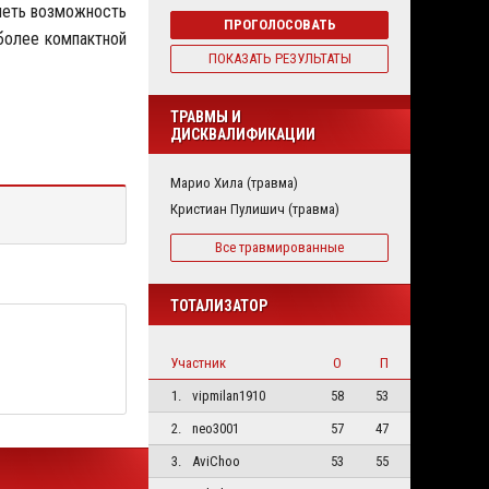
иметь возможность
ПРОГОЛОСОВАТЬ
 более компактной
ПОКАЗАТЬ РЕЗУЛЬТАТЫ
ТРАВМЫ И
ДИСКВАЛИФИКАЦИИ
Марио Хила (травма)
Кристиан Пулишич (травма)
Все травмированные
ТОТАЛИЗАТОР
Участник
О
П
1.
vipmilan1910
58
53
2.
neo3001
57
47
3.
AviChoo
53
55