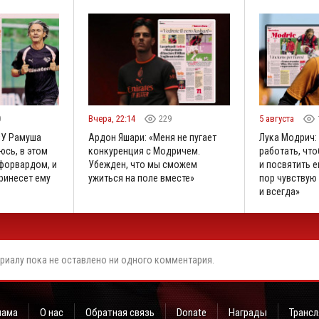
0
Вчера, 22:14
229
5 августа
«У Рамуша
Ардон Яшари: «Меня не пугает
Лука Модрич:
юсь, в этом
конкуренция с Модричем.
работать, что
 форвардом, и
Убежден, что мы сможем
и посвятить е
принесет ему
ужиться на поле вместе»
пор чувствую 
и всегда»
риалу пока не оставлено ни одного комментария.
лама
О нас
Обратная связь
Donate
Награды
Трансл