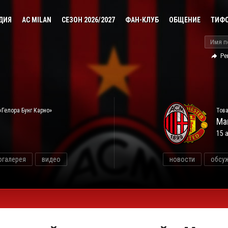
ДИЯ
AC MILAN
СЕЗОН 2026/2027
ФАН-КЛУБ
ОБЩЕНИЕ
ТИФ
Ре
«Гелора Бунг Карно»
Това
Ма
15 
огалерея
видео
новости
обсу