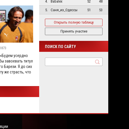
4.
Babalex
52
48
5.
Саня_из_Одессы
51
53
Открыть полную таблицу
Принять участие
ПОИСК ПО САЙТУ
1873
 «Будем усердно
бы завоевать титул
го Барези. Я до сих
ту же страсть, что
яции