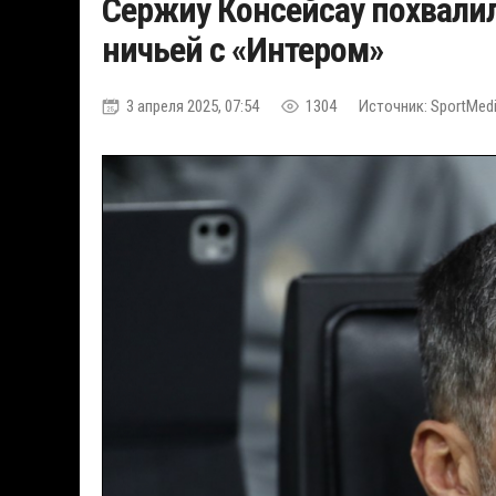
Сержиу Консейсау похвали
ничьей с «Интером»
3 апреля 2025, 07:54
1304
Источник: SportMedi