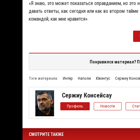
«Я знаю, это может показаться оправданием, но это 
давать ответы, как сегодня или как во втором тайм
командой, как мне нравится».
Понравился материал? П
Тэги материала:
Интер
Наполи
Ювентус
Сержиу Консе
Сержиу Консейсау
Профиль
Новости
Ста
СМОТРИТЕ ТАКЖЕ