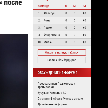
» после
Команда
О
М
РМ
1.
Ювентус
0
0
+0
2.
Рома
0
0
+0
3.
Лацио
0
0
+0
4.
Фиорентина
0
0
+0
10.
Милан
0
0
+0
Открыть полную таблицу
Таблица бомбардиров
ОБСУЖДЕНИЕ НА ФОРУМЕ
Предсезонная Подготовка /
Тренировки
Будущее Усиление 2.0
Смотрим футбол в Москве вместе
Дизайн новой формы