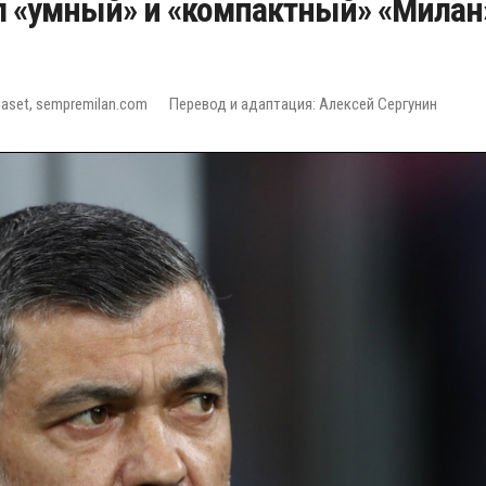
л «умный» и «компактный» «Милан
aset, sempremilan.com
Перевод и адаптация: Алексей Сергунин