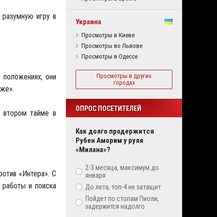
 разумную игру в
Украина
Просмотры в Киеве
Просмотры во Львове
Просмотры в Одессе
 положениях, они
Просмотры в других
городах
оже».
ОПРОС ПОСЕТИТЕЛЕЙ
о втором тайме в
Как долго продержится
Рубен Аморим у руля
«Милана»?
2-3 месяца, максимум до
ротив «Интера». С
января
 работы и поиска
До лета, топ-4 не затащит
Пойдет по стопам Пиоли,
задержится надолго