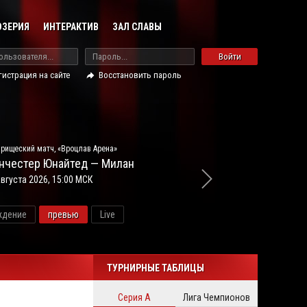
ОЗЕРИЯ
ИНТЕРАКТИВ
ЗАЛ СЛАВЫ
Войти
гистрация на сайте
Восстановить пароль
рищеский матч, «Вроцлав Арена»
нчестер Юнайтед — Милан
августа 2026, 15:00 МСК
ждение
превью
Live
ново
ТУРНИРНЫЕ ТАБЛИЦЫ
Серия А
Лига Чемпионов