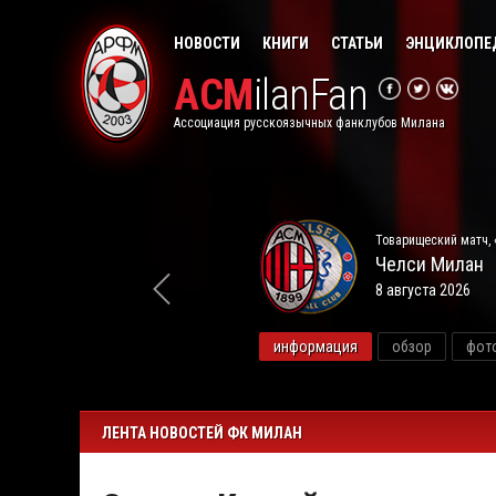
НОВОСТИ
КНИГИ
СТАТЬИ
ЭНЦИКЛОПЕ
ACM
ilanFan
Ассоциация русскоязычных фанклубов Милана
Товарищеский матч, 
Челси
Милан
8 августа 2026
видео
информация
обзор
фот
ЛЕНТА НОВОСТЕЙ ФК МИЛАН