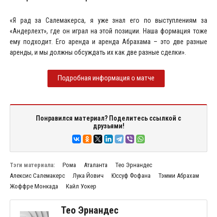
«Я рад за Салемакерса, я уже знал его по выступлениям за
«Андерлехт», где он играл на этой позиции. Наша формация тоже
ему подходит. Его аренда и аренда Абрахама – это две разные
аренды, и мы должны обсуждать их как две разные сделки».
Подробная информация о матче
Понравился материал? Поделитесь ссылкой с
друзьями!
Тэги материала:
Рома
Аталанта
Тео Эрнандес
Алексис Салемакерс
Лука Йович
Юссуф Фофана
Тэмми Абрахам
Жоффре Монкада
Кайл Уокер
Тео Эрнандес