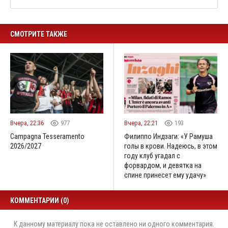
СМОТРИТЕ ТАКЖЕ
Вчера, 22:36
977
Вчера, 22:21
193
Campagna Tesseramento
Филиппо Индзаги: «У Рамуша
2026/2027
голы в крови. Надеюсь, в этом
году клуб угадал с
форвардом, и девятка на
спине принесет ему удачу»
КОММЕНТАРИИ (0)
К данному материалу пока не оставлено ни одного комментария.