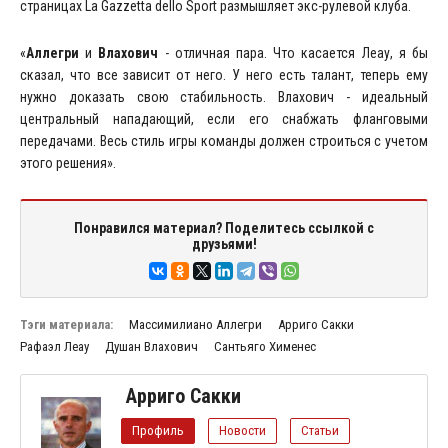
страницах La Gazzetta dello Sport размышляет экс-рулевой клуба.
«
Аллегри
и
Влахович
- отличная пара. Что касается Леау, я бы
сказал, что все зависит от него. У него есть талант, теперь ему
нужно доказать свою стабильность. Влахович - идеальный
центральный нападающий, если его снабжать фланговыми
передачами. Весь стиль игры команды должен строиться с учетом
этого решения».
Понравился материал? Поделитесь ссылкой с
друзьями!
Тэги материала:
Массимилиано Аллегри
Арриго Сакки
Рафаэл Леау
Душан Влахович
Сантьяго Хименес
Арриго Сакки
Профиль
Новости
Статьи