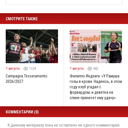
СМОТРИТЕ ТАКЖЕ
7 августа
1124
7 августа
442
Campagna Tesseramento
Филиппо Индзаги: «У Рамуша
2026/2027
голы в крови. Надеюсь, в этом
году клуб угадал с
форвардом, и девятка на
спине принесет ему удачу»
КОММЕНТАРИИ (0)
К данному материалу пока не оставлено ни одного комментария.