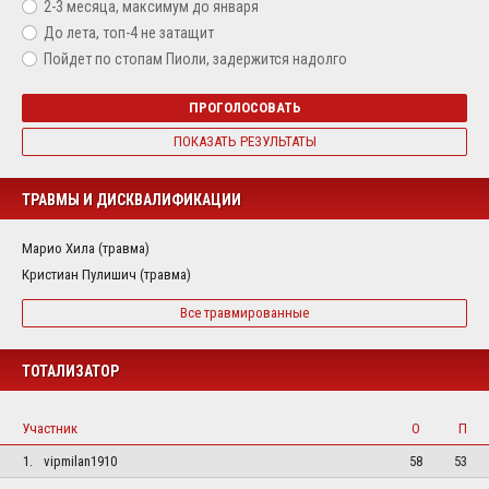
2-3 месяца, максимум до января
До лета, топ-4 не затащит
Пойдет по стопам Пиоли, задержится надолго
ПРОГОЛОСОВАТЬ
ПОКАЗАТЬ РЕЗУЛЬТАТЫ
ТРАВМЫ И ДИСКВАЛИФИКАЦИИ
Марио Хила (травма)
Кристиан Пулишич (травма)
Все травмированные
ТОТАЛИЗАТОР
Участник
О
П
1.
vipmilan1910
58
53