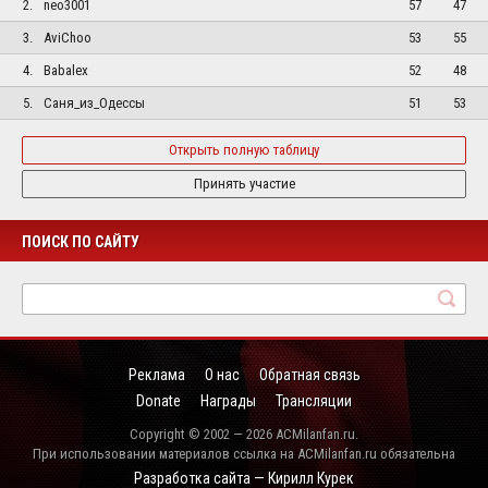
2.
neo3001
57
47
3.
AviChoo
53
55
4.
Babalex
52
48
5.
Саня_из_Одессы
51
53
Открыть полную таблицу
Принять участие
ПОИСК ПО САЙТУ
Реклама
О нас
Обратная связь
Donate
Награды
Трансляции
Copyright © 2002 — 2026 ACMilanfan.ru.
При использовании материалов ссылка на ACMilanfan.ru обязательна
Разработка сайта — Кирилл Курек