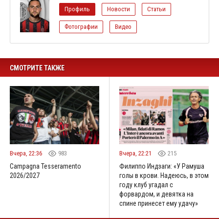
Профиль
Новости
Статьи
Фотографии
Видео
СМОТРИТЕ ТАКЖЕ
Вчера, 22:36
983
Вчера, 22:21
215
Campagna Tesseramento
Филиппо Индзаги: «У Рамуша
2026/2027
голы в крови. Надеюсь, в этом
году клуб угадал с
форвардом, и девятка на
спине принесет ему удачу»