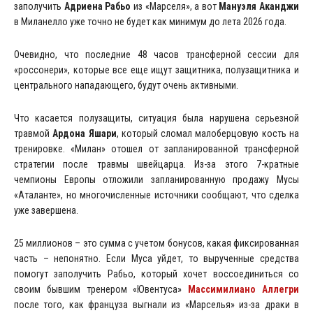
заполучить
Адриена Рабьо
из «Марселя», а вот
Мануэля Аканджи
в Миланелло уже точно не будет как минимум до лета 2026 года.
Очевидно, что последние 48 часов трансферной сессии для
«россонери», которые все еще ищут защитника, полузащитника и
центрального нападающего, будут очень активными.
Что касается полузащиты, ситуация была нарушена серьезной
травмой
Ардона Яшари
, который сломал малоберцовую кость на
тренировке. «Милан» отошел от запланированной трансферной
стратегии после травмы швейцарца. Из-за этого 7-кратные
чемпионы Европы отложили запланированную продажу Мусы
«Аталанте», но многочисленные источники сообщают, что сделка
уже завершена.
25 миллионов – это сумма с учетом бонусов, какая фиксированная
часть – непонятно. Если Муса уйдет, то вырученные средства
помогут заполучить Рабьо, который хочет воссоединиться со
своим бывшим тренером «Ювентуса»
Массимилиано Аллегри
после того, как француза выгнали из «Марселья» из-за драки в