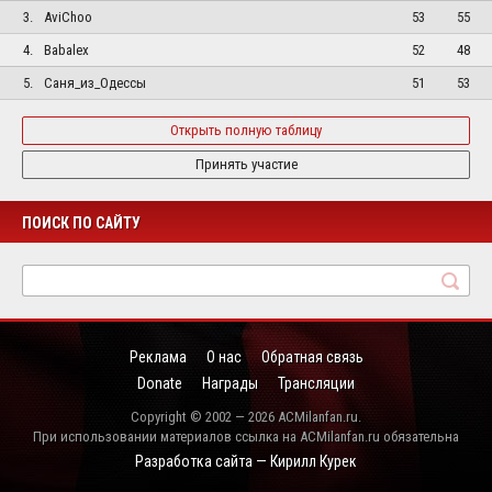
3.
AviChoo
53
55
4.
Babalex
52
48
5.
Саня_из_Одессы
51
53
Открыть полную таблицу
Принять участие
ПОИСК ПО САЙТУ
Реклама
О нас
Обратная связь
Donate
Награды
Трансляции
Copyright © 2002 — 2026 ACMilanfan.ru.
При использовании материалов ссылка на ACMilanfan.ru обязательна
Разработка сайта — Кирилл Курек