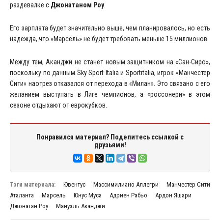
раздевалке с
Джонатаном Роу
.
Его зарплата будет значительно выше, чем планировалось, но есть
надежда, что «Марсель» не будет требовать меньше 15 миллионов.
Между тем, Аканджи не станет новым защитником на «Сан-Сиро»,
поскольку по данным Sky Sport Italia и Sportitalia, игрок «Манчестер
Сити» наотрез отказался от перехода в «Милан». Это связано с его
желанием выступать в Лиге чемпионов, а «россонери» в этом
сезоне отдыхают от еврокубков.
Понравился материал? Поделитесь ссылкой с
друзьями!
Тэги материала:
Ювентус
Массимилиано Аллегри
Манчестер Сити
Аталанта
Марсель
Юнус Муса
Адриен Рабьо
Ардон Яшари
Джонатан Роу
Мануэль Аканджи