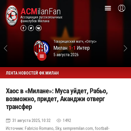
ACM
ilanFan
Ассоциация русскоязычных
фанклубов Милана
Товарищеский матч, «Оптус»
Милан
1-1
Интер
5 августа 2026
ЛЕНТА НОВОСТЕЙ ФК МИЛАН
Хаос в «Милане»: Муса уйдет, Рабьо,
возможно, придет, Аканджи отверг
трансфер
31 августа 2025, 10:32
1492
Источник: Fabrizio Romano, Sky, sempremilan.com, football-