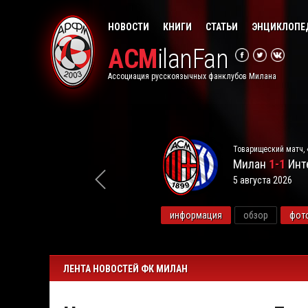
НОВОСТИ
КНИГИ
СТАТЬИ
ЭНЦИКЛОПЕ
ACM
ilanFan
Ассоциация русскоязычных фанклубов Милана
Товарищеский матч, 
Милан
1-1
Инт
5 августа 2026
видео
информация
обзор
фот
ЛЕНТА НОВОСТЕЙ ФК МИЛАН