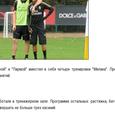
ой" и "Пармой" вместил в себя четыре тренировки "Милана". П
нятий.
ботали в тренажерном зале. Программа остальных: растяжка, бег
вершать не больше трех касаний.