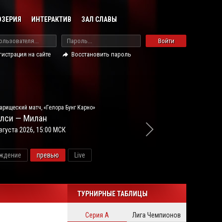
ОЗЕРИЯ
ИНТЕРАКТИВ
ЗАЛ СЛАВЫ
Войти
гистрация на сайте
Восстановить пароль
арищеский матч, «Гелора Бунг Карно»
лси — Милан
вгуста 2026, 15:00 МСК
ждение
превью
Live
новос
ТУРНИРНЫЕ ТАБЛИЦЫ
Серия А
Лига Чемпионов