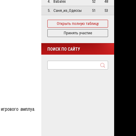
4.
Babalex
52
48
5.
Саня_из_Одессы
51
53
Открыть полную таблицу
Принять участие
ПОИСК ПО САЙТУ
игрового амплуа.