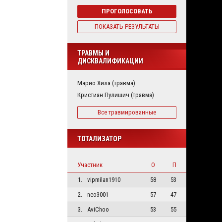
ПРОГОЛОСОВАТЬ
ПОКАЗАТЬ РЕЗУЛЬТАТЫ
ТРАВМЫ И
ДИСКВАЛИФИКАЦИИ
Марио Хила (травма)
Кристиан Пулишич (травма)
Все травмированные
ТОТАЛИЗАТОР
Участник
О
П
1.
vipmilan1910
58
53
2.
neo3001
57
47
3.
AviChoo
53
55