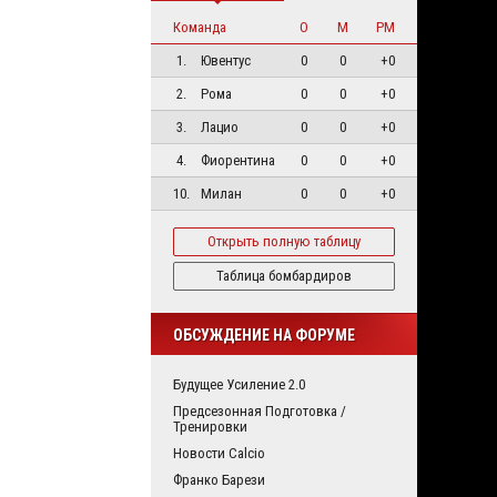
Команда
О
М
РМ
1.
Ювентус
0
0
+0
2.
Рома
0
0
+0
3.
Лацио
0
0
+0
4.
Фиорентина
0
0
+0
10.
Милан
0
0
+0
Открыть полную таблицу
Таблица бомбардиров
ОБСУЖДЕНИЕ НА ФОРУМЕ
Будущее Усиление 2.0
Предсезонная Подготовка /
Тренировки
Новости Calcio
Франко Барези