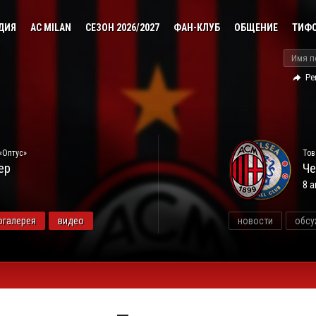
ДИЯ
AC MILAN
СЕЗОН 2026/2027
ФАН-КЛУБ
ОБЩЕНИЕ
ТИФ
Ре
«Оптус»
Тов
ер
Че
8 а
огалерея
видео
новости
обсу