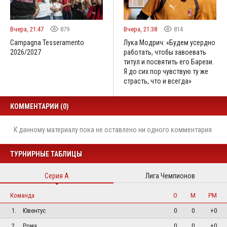
Вчера, 21:47
879
Вчера, 21:38
814
Campagna Tesseramento
Лука Модрич: «Будем усердно
2026/2027
работать, чтобы завоевать
титул и посвятить его Барези.
Я до сих пор чувствую ту же
страсть, что и всегда»
КОММЕНТАРИИ (0)
К данному материалу пока не оставлено ни одного комментария.
ТУРНИРНЫЕ ТАБЛИЦЫ
Серия А
Лига Чемпионов
Команда
О
М
РМ
1.
Ювентус
0
0
+0
2.
Рома
0
0
+0