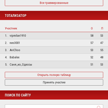
Все травмированные
ТОТАЛИЗАТОР
Участник
О
П
1.
vipmilan1910
58
53
2.
neo3001
57
47
3.
AviChoo
53
55
4.
Babalex
52
48
5.
Саня_из_Одессы
51
53
Открыть полную таблицу
Принять участие
ПОИСК ПО САЙТУ