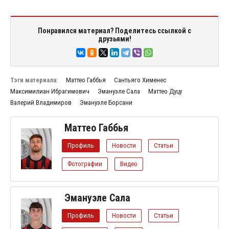
Понравился материал? Поделитесь ссылкой с
друзьями!
Тэги материала:
Маттео Габбья
Сантьяго Хименес
Максимилиан Ибрагимович
Эмануэле Сала
Маттео Дуцу
Валерий Владимиров
Эмануэле Борсани
Маттео Габбья
Профиль
Новости
Статьи
Фотографии
Видео
Эмануэле Сала
Профиль
Новости
Статьи