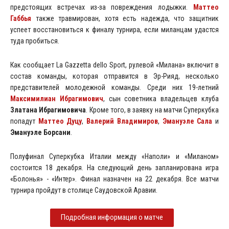
предстоящих встречах из-за повреждения лодыжки.
Маттео
Габбья
также травмирован, хотя есть надежда, что защитник
успеет восстановиться к финалу турнира, если миланцам удастся
туда пробиться.
Как сообщает La Gazzetta dello Sport, рулевой «Милана» включит в
состав команды, которая отправится в Эр-Рияд, несколько
представителей молодежной команды. Среди них 19-летний
Максимилиан Ибрагимович
, сын советника владельцев клуба
Златана Ибрагимовича
. Кроме того, в заявку на матчи Суперкубка
попадут
Маттео Дуцу
,
Валерий Владимиров
,
Эмануэле Сала
и
Эмануэле
Борсани
.
Полуфинал Суперкубка Италии между «Наполи» и «Миланом»
состоится 18 декабря. На следующий день запланирована игра
«Болонья» - «Интер». Финал назначен на 22 декабря. Все матчи
турнира пройдут в столице Саудовской Аравии.
Подробная информация о матче