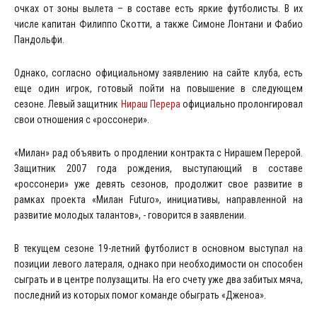
очках от зоны вылета – в составе есть яркие футболисты. В их
числе капитан Филиппо Скотти, а также Симоне Лонтани и Фабио
Пандольфи.
Однако, согласно официальному заявлению на сайте клуба, есть
еще один игрок, готовый пойти на повышение в следующем
сезоне. Левый защитник
Нираш Перера
официально пролонгировал
свои отношения с «россонери».
«Милан» рад объявить о продлении контракта с Нирашем Перерой.
Защитник 2007 года рождения, выступающий в составе
«россонери» уже девять сезонов, продолжит свое развитие в
рамках проекта «Милан Futuro», инициативы, направленной на
развитие молодых талантов», - говорится в заявлении.
В текущем сезоне 19-летний футболист в основном выступал на
позиции левого латераля, однако при необходимости он способен
сыграть и в центре полузащиты. На его счету уже два забитых мяча,
последний из которых помог команде обыграть «Дженоа».