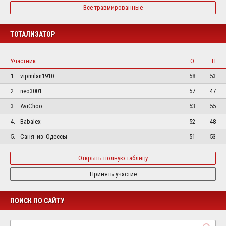
Все травмированные
ТОТАЛИЗАТОР
Участник
О
П
1.
vipmilan1910
58
53
2.
neo3001
57
47
3.
AviChoo
53
55
4.
Babalex
52
48
5.
Саня_из_Одессы
51
53
Открыть полную таблицу
Принять участие
ПОИСК ПО САЙТУ