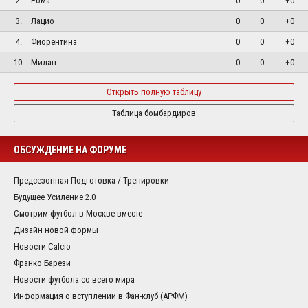
2.
Рома
0
0
+0
3.
Лацио
0
0
+0
4.
Фиорентина
0
0
+0
10.
Милан
0
0
+0
Открыть полную таблицу
Таблица бомбардиров
ОБСУЖДЕНИЕ НА ФОРУМЕ
Предсезонная Подготовка / Тренировки
Будущее Усиление 2.0
Смотрим футбол в Москве вместе
Дизайн новой формы
Новости Calcio
Франко Барези
Новости футбола со всего мира
Информация о вступлении в Фан-клуб (АРФМ)