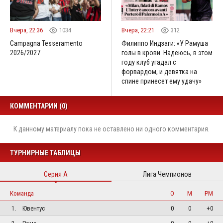
Вчера, 22:36
1034
Вчера, 22:21
312
Campagna Tesseramento
Филиппо Индзаги: «У Рамуша
2026/2027
голы в крови. Надеюсь, в этом
году клуб угадал с
форвардом, и девятка на
спине принесет ему удачу»
КОММЕНТАРИИ (0)
К данному материалу пока не оставлено ни одного комментария.
ТУРНИРНЫЕ ТАБЛИЦЫ
Серия А
Лига Чемпионов
Команда
О
М
РМ
1.
Ювентус
0
0
+0