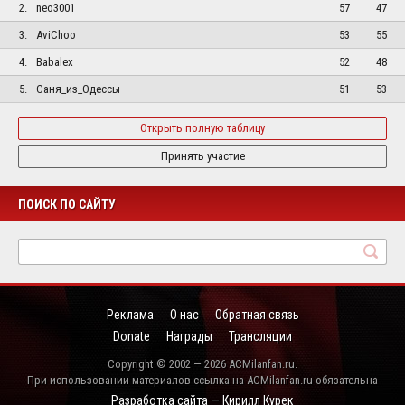
2.
neo3001
57
47
3.
AviChoo
53
55
4.
Babalex
52
48
5.
Саня_из_Одессы
51
53
Открыть полную таблицу
Принять участие
ПОИСК ПО САЙТУ
Реклама
О нас
Обратная связь
Donate
Награды
Трансляции
Copyright © 2002 — 2026 ACMilanfan.ru.
При использовании материалов ссылка на ACMilanfan.ru обязательна
Разработка сайта — Кирилл Курек