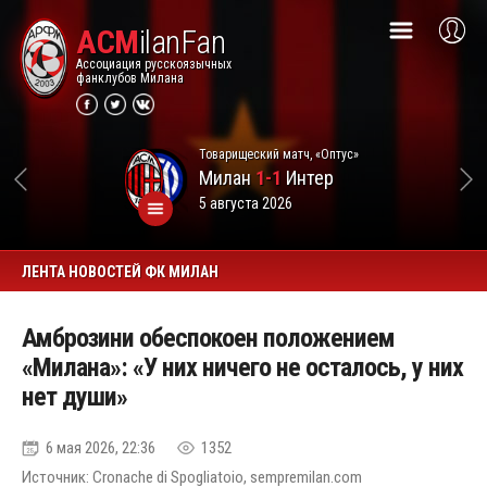
ACM
ilanFan
Ассоциация русскоязычных
фанклубов Милана
Товарищеский матч, «Оптус»
Милан
1-1
Интер
5 августа 2026
ЛЕНТА НОВОСТЕЙ ФК МИЛАН
Амброзини обеспокоен положением
«Милана»: «У них ничего не осталось, у них
нет души»
6 мая 2026, 22:36
1352
Источник: Cronache di Spogliatoio, sempremilan.com