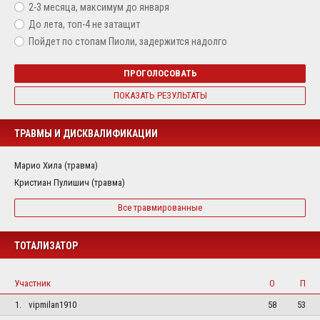
2-3 месяца, максимум до января
До лета, топ-4 не затащит
Пойдет по стопам Пиоли, задержится надолго
ПРОГОЛОСОВАТЬ
ПОКАЗАТЬ РЕЗУЛЬТАТЫ
ТРАВМЫ И ДИСКВАЛИФИКАЦИИ
Марио Хила (травма)
Кристиан Пулишич (травма)
Все травмированные
ТОТАЛИЗАТОР
Участник
О
П
1.
vipmilan1910
58
53