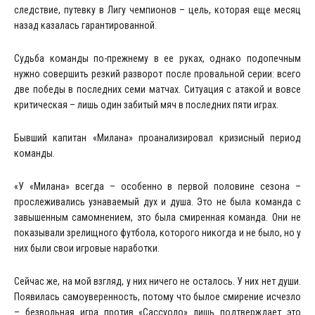
следствие, путевку в Лигу чемпионов – цель, которая еще месяц
назад казалась гарантированной.
Судьба команды по-прежнему в ее руках, однако подопечным
нужно совершить резкий разворот после провальной серии: всего
две победы в последних семи матчах. Ситуация с атакой и вовсе
критическая – лишь один забитый мяч в последних пяти играх.
Бывший капитан «Милана» проанализировал кризисный период
команды.
«У «Милана» всегда – особенно в первой половине сезона –
прослеживались узнаваемый дух и душа. Это не была команда с
завышенным самомнением, это была смиренная команда. Они не
показывали зрелищного футбола, которого никогда и не было, но у
них были свои игровые наработки.
Сейчас же, на мой взгляд, у них ничего не осталось. У них нет души.
Появилась самоуверенность, потому что былое смирение исчезло
– безвольная игра против «Сассуоло» лишь подтверждает это