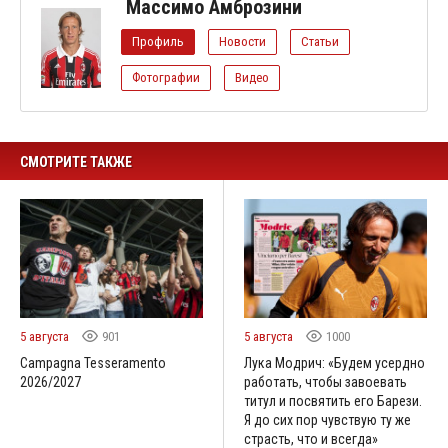
Массимо Амброзини
Профиль
Новости
Статьи
Фотографии
Видео
СМОТРИТЕ ТАКЖЕ
5 августа
901
5 августа
1000
Campagna Tesseramento
Лука Модрич: «Будем усердно
2026/2027
работать, чтобы завоевать
титул и посвятить его Барези.
Я до сих пор чувствую ту же
страсть, что и всегда»