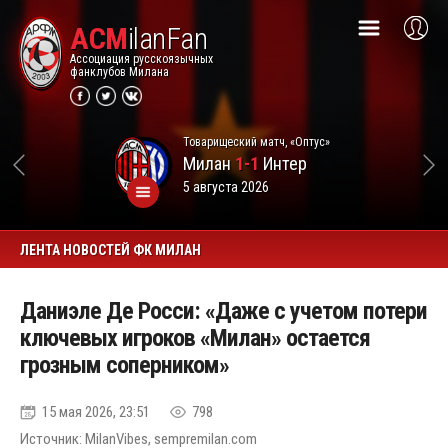
ACM
ilanFan
Ассоциация русскоязычных
фанклубов Милана
Товарищеский матч, «Оптус»
Милан
1-1
Интер
5 августа 2026
ЛЕНТА НОВОСТЕЙ ФК МИЛАН
Даниэле Де Росси: «Даже с учетом потери
ключевых игроков «Милан» остается
грозным соперником»
15 мая 2026, 23:51
798
Источник: MilanVibes, sempremilan.com