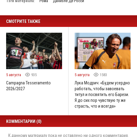
Тэги материала:
Рома
Даниэле Де Росси
СМОТРИТЕ ТАКЖЕ
5 августа
935
5 августа
1583
Campagna Tesseramento
Лука Модрич: «Будем усердно
2026/2027
работать, чтобы завоевать
титул и посвятить его Барези.
Я до сих пор чувствую ту же
страсть, что и всегда»
КОММЕНТАРИИ (0)
К данному материалу пока не оставлено ни одного комментария.