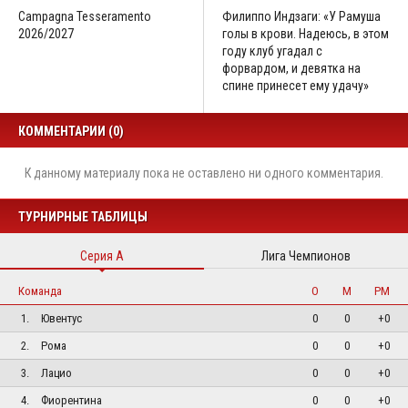
Campagna Tesseramento
Филиппо Индзаги: «У Рамуша
2026/2027
голы в крови. Надеюсь, в этом
году клуб угадал с
форвардом, и девятка на
спине принесет ему удачу»
КОММЕНТАРИИ (0)
К данному материалу пока не оставлено ни одного комментария.
ТУРНИРНЫЕ ТАБЛИЦЫ
Серия А
Лига Чемпионов
Команда
О
М
РМ
1.
Ювентус
0
0
+0
2.
Рома
0
0
+0
3.
Лацио
0
0
+0
4.
Фиорентина
0
0
+0