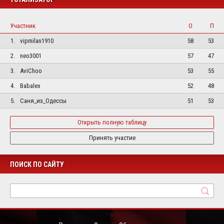
Участник
О
П
1.
vipmilan1910
58
53
2.
neo3001
57
47
3.
AviChoo
53
55
4.
Babalex
52
48
5.
Саня_из_Одессы
51
53
Открыть полную таблицу
Принять участие
ПОИСК ПО САЙТУ