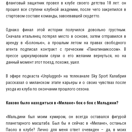
фланговый защитник провел в клубе своего детства 18 лет: он
прошел все ступени клубной академии, после чего закрепился в
стартовом составе команды, завоевавшей скудетто.
Однако финал этой истории получился довольно грустным.
Сначала итальянец потерял место в основе, затем отправился в
аренду в «Болонью», а прошлым летом на правах свободного
агента подписал контракт с греческим «Панатинаикосом». В
прессе циркулировали слухи о его желании вернуться, но на
данный момент этот поезд, похоже, ушел.
В эфире подкаста «Unplugged» на телеканале Sky Sport Калабрия
рассказал о миланском этапе карьеры и о своих чувствах после
ухода из клуба по окончании прошлого сезона.
Каково было находиться в «Милане» бок о бок с Мальдини?
«Мальдини был моим кумиром, он всегда оставался фигурой
планетарного масштаба. Был бы я сейчас в «Милане», останься
Паоло в клубе? Лично для меня ответ очевиден – да, в моих