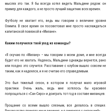
мыслях это так. Я бы всегда хотел видеть Мальдини рядом: он
пример для каждого, а не просто лучший защитник всех времен.
Футболу не хватает его, ведь мы говорим о величине уровня
Олимпа. В свое время он посоветовал мне просто наслаждаться
капитанской повязкой в «Милане».
Каким получился твой уход из команды?
«Я скучаю по «Милану» – мы говорим о моем доме, и мне всегда
будет его не хватать. Надеюсь, Мальдини однажды вернется, рано
или поздно это случится. Расставание с клубом вышло совсем не
таким, как я надеялся, и я не считаю его справедливым.
Это был тяжелый сезон, в котором я получал мало игровой
практики. Очень жаль, ведь мне хотелось бы красивее
попрощаться с «Сан-Сиро» и доиграть тот год в составе миланцев.
Прощание со всеми вышло слезным, все делалось в спешке.
Руководство приняло иные решения, и я смирился с ситуацией».