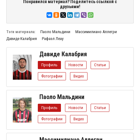
Понравился материал? Поделитесь ссылкой с
друзьями!
Тэги материала:
Паоло Мальдини
Массимилиано Аллегри
Давиде Калабрия
Рафаэл Леау
Давиде Калабрия
Профиль
Новости
Статьи
Фотографии
Видео
Паоло Мальдини
Профиль
Новости
Статьи
Фотографии
Видео
Массимилиано Аллегри