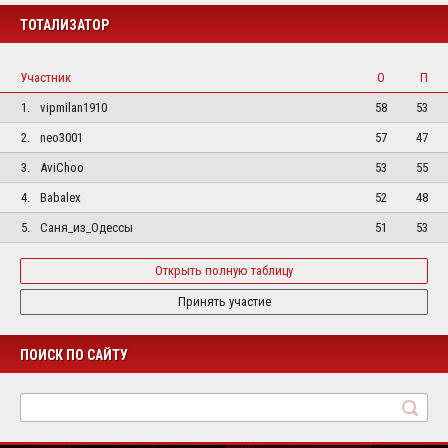
ТОТАЛИЗАТОР
Участник
О
П
1.
vipmilan1910
58
53
2.
neo3001
57
47
3.
AviChoo
53
55
4.
Babalex
52
48
5.
Саня_из_Одессы
51
53
Открыть полную таблицу
Принять участие
ПОИСК ПО САЙТУ