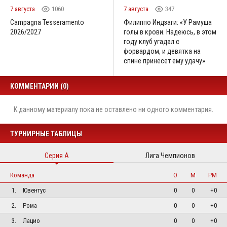
7 августа
1060
7 августа
347
Campagna Tesseramento
Филиппо Индзаги: «У Рамуша
2026/2027
голы в крови. Надеюсь, в этом
году клуб угадал с
форвардом, и девятка на
спине принесет ему удачу»
КОММЕНТАРИИ (0)
К данному материалу пока не оставлено ни одного комментария.
ТУРНИРНЫЕ ТАБЛИЦЫ
Серия А
Лига Чемпионов
Команда
О
М
РМ
1.
Ювентус
0
0
+0
2.
Рома
0
0
+0
3.
Лацио
0
0
+0