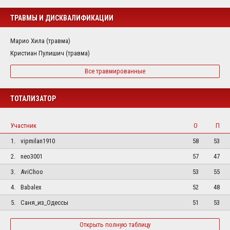
ТРАВМЫ И ДИСКВАЛИФИКАЦИИ
Марио Хила (травма)
Кристиан Пулишич (травма)
Все травмированные
ТОТАЛИЗАТОР
Участник
О
П
1.
vipmilan1910
58
53
2.
neo3001
57
47
3.
AviChoo
53
55
4.
Babalex
52
48
5.
Саня_из_Одессы
51
53
Открыть полную таблицу