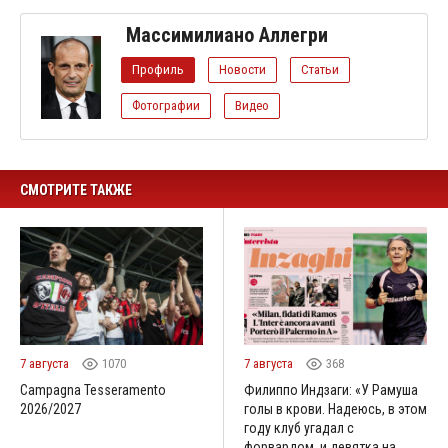
Массимилиано Аллегри
Профиль
Новости
Статьи
Фотографии
Видео
СМОТРИТЕ ТАКЖЕ
7 августа
1070
7 августа
368
Campagna Tesseramento
Филиппо Индзаги: «У Рамуша
2026/2027
голы в крови. Надеюсь, в этом
году клуб угадал с
форвардом, и девятка на