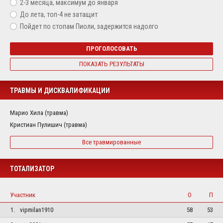
2-3 месяца, максимум до января
До лета, топ-4 не затащит
Пойдет по стопам Пиоли, задержится надолго
ПРОГОЛОСОВАТЬ
ПОКАЗАТЬ РЕЗУЛЬТАТЫ
ТРАВМЫ И ДИСКВАЛИФИКАЦИИ
Марио Хила (травма)
Кристиан Пулишич (травма)
Все травмированные
ТОТАЛИЗАТОР
Участник
О
П
1.
vipmilan1910
58
53