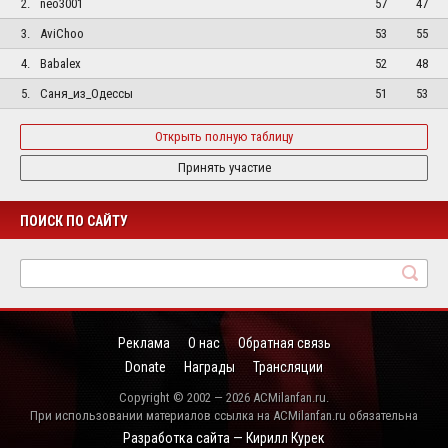
2.
neo3001
57
47
3.
AviChoo
53
55
4.
Babalex
52
48
5.
Саня_из_Одессы
51
53
Открыть полную таблицу
Принять участие
ПОИСК ПО САЙТУ
Реклама
О нас
Обратная связь
Donate
Награды
Трансляции
Copyright © 2002 — 2026 ACMilanfan.ru.
При использовании материалов ссылка на ACMilanfan.ru обязательна
Разработка сайта — Кирилл Курек