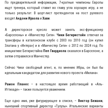
По предварительной информации, 7-кратные чемпионы Европы
ищут тренера, который ставит во главу угла хорошую игру, а не
только результат. В шорт-лист претендентов на пост рулевого
входят
Андони Ираола
и
Хави
.
А директорское кресло может занять экс-функционер
«Барселоны» и «Манчестер Сити».
Чики Бегиристайн
отвечал за
трансферы в каталонском клубе с 2003 по 2010 год (он купил
Златана у «Интера») и в «Манчестер Сити» с 2012 по 2024 год. По
инициативе Бегиристайна
Пеп Гвардиола
оказался в Барселоне, а
затем отправился в Манчестер.
Сейчас Чики свободный агент, и, по мнению Ибры, он был бы
идеальным кандидатом для развития нового проекта «Милана».
Рамон Планес
– в настоящее время работающий в «Аль-
Иттихаде» – также пользуется уважением.
Еще одно имя, уже фигурирующее в списке, –
Виктор Бежани
,
нынешний спортивный директор «Тулузы». Итальянские варианты