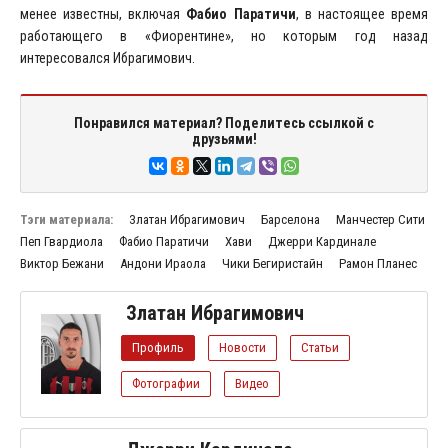
менее известны, включая
Фабио Паратичи
, в настоящее время
работающего в «Фиорентине», но которым год назад
интересовался Ибрагимович.
Понравился материал? Поделитесь ссылкой с
друзьями!
Тэги материала:
Златан Ибрагимович
Барселона
Манчестер Сити
Пеп Гвардиола
Фабио Паратичи
Хави
Джерри Кардинале
Виктор Бежани
Андони Ираола
Чики Бегиристайн
Рамон Планес
Златан Ибрагимович
Профиль
Новости
Статьи
Фотографии
Видео