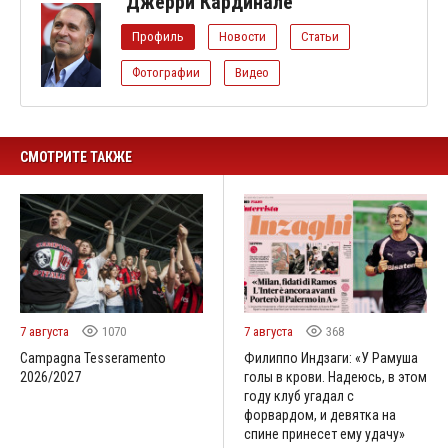
Джерри Кардинале
Профиль
Новости
Статьи
Фотографии
Видео
СМОТРИТЕ ТАКЖЕ
7 августа
1070
7 августа
368
Campagna Tesseramento
Филиппо Индзаги: «У Рамуша
2026/2027
голы в крови. Надеюсь, в этом
году клуб угадал с
форвардом, и девятка на
спине принесет ему удачу»