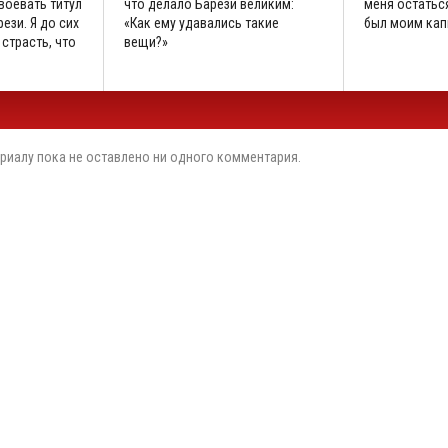
воевать титул
что делало Барези великим:
меня остаться
ези. Я до сих
«Как ему удавались такие
был моим кап
 страсть, что
вещи?»
риалу пока не оставлено ни одного комментария.