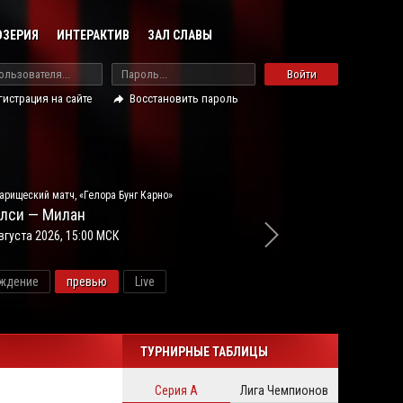
ОЗЕРИЯ
ИНТЕРАКТИВ
ЗАЛ СЛАВЫ
Войти
гистрация на сайте
Восстановить пароль
арищеский матч, «Гелора Бунг Карно»
лси — Милан
вгуста 2026, 15:00 МСК
ждение
превью
Live
новос
ТУРНИРНЫЕ ТАБЛИЦЫ
Серия А
Лига Чемпионов