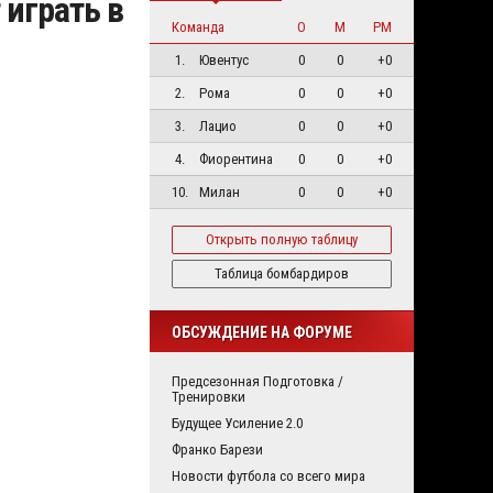
 играть в
Команда
О
М
РМ
1.
Ювентус
0
0
+0
2.
Рома
0
0
+0
3.
Лацио
0
0
+0
4.
Фиорентина
0
0
+0
10.
Милан
0
0
+0
Открыть полную таблицу
Таблица бомбардиров
ОБСУЖДЕНИЕ НА ФОРУМЕ
Предсезонная Подготовка /
Тренировки
Будущее Усиление 2.0
Франко Барези
Новости футбола со всего мира