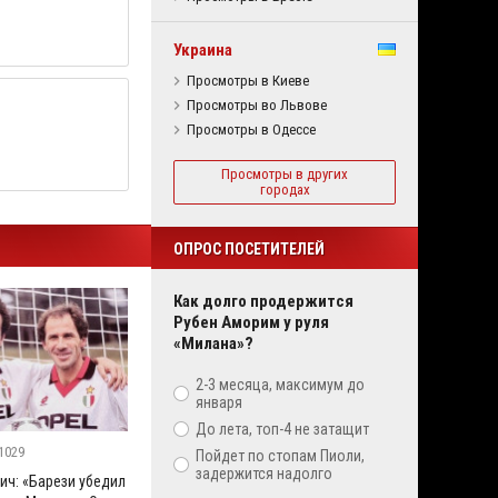
Украина
Просмотры в Киеве
Просмотры во Львове
Просмотры в Одессе
Просмотры в других
городах
ОПРОС ПОСЕТИТЕЛЕЙ
Как долго продержится
Рубен Аморим у руля
«Милана»?
2-3 месяца, максимум до
января
До лета, топ-4 не затащит
1029
Пойдет по стопам Пиоли,
задержится надолго
ич: «Барези убедил