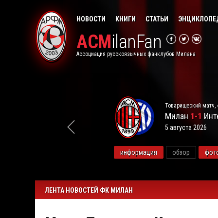
НОВОСТИ
КНИГИ
СТАТЬИ
ЭНЦИКЛОПЕ
ACM
ilanFan
Ассоциация русскоязычных фанклубов Милана
Товарищеский матч, 
Милан
1-1
Инт
5 августа 2026
видео
информация
обзор
фот
ЛЕНТА НОВОСТЕЙ ФК МИЛАН