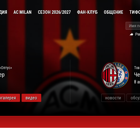
ДИЯ
AC MILAN
СЕЗОН 2026/2027
ФАН-КЛУБ
ОБЩЕНИЕ
ТИФ
Ре
«Оптус»
Тов
ер
Че
8 а
огалерея
видео
новости
обсу