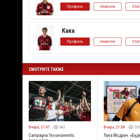
Профиль
Новости
Ста
Кака
Профиль
Новости
Ста
СМОТРИТЕ ТАКЖЕ
Вчера, 21:47
861
Вчера, 21:38
55
Campagna Tesseramento
Лука Модрич: «Буд