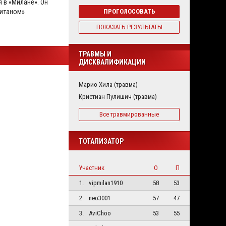
 в «Милане». Он
ПРОГОЛОСОВАТЬ
итаном»
ПОКАЗАТЬ РЕЗУЛЬТАТЫ
ТРАВМЫ И
ДИСКВАЛИФИКАЦИИ
Марио Хила (травма)
Кристиан Пулишич (травма)
Все травмированные
ТОТАЛИЗАТОР
Участник
О
П
1.
vipmilan1910
58
53
2.
neo3001
57
47
3.
AviChoo
53
55