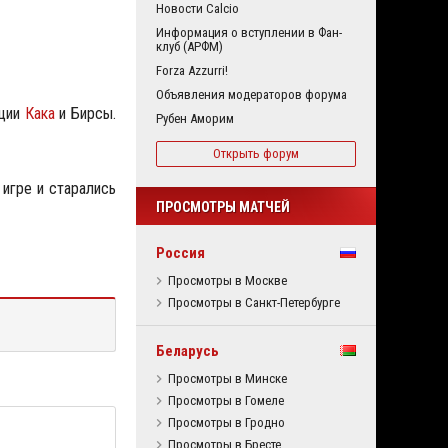
Новости Calcio
Информация о вступлении в Фан-
клуб (АРФМ)
Forza Azzurri!
Объявления модераторов форума
иции
Кака
и Бирсы.
Рубен Аморим
Открыть форум
 игре и старались
ПРОСМОТРЫ МАТЧЕЙ
Россия
Просмотры в Москве
Просмотры в Санкт-Петербурге
Беларусь
Просмотры в Минске
Просмотры в Гомеле
Просмотры в Гродно
Просмотры в Бресте