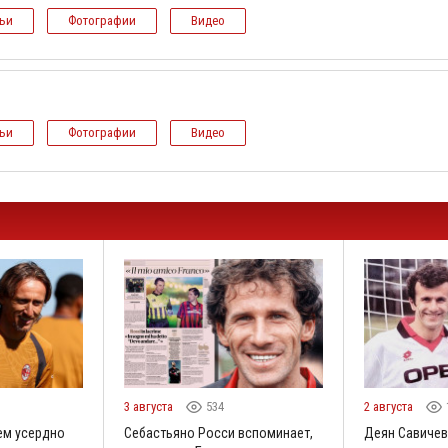
тьи
Фотографии
Видео
тьи
Фотографии
Видео
1
3 августа
534
2 августа
ем усердно
Себастьяно Росси вспоминает,
Деян Савичев