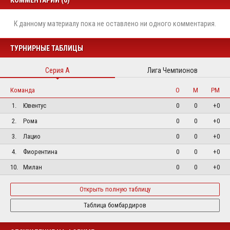
К данному материалу пока не оставлено ни одного комментария.
ТУРНИРНЫЕ ТАБЛИЦЫ
Серия А
Лига Чемпионов
Команда
О
М
РМ
1.
Ювентус
0
0
+0
2.
Рома
0
0
+0
3.
Лацио
0
0
+0
4.
Фиорентина
0
0
+0
10.
Милан
0
0
+0
Открыть полную таблицу
Таблица бомбардиров