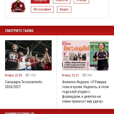
Профиль
Новости
Статьи
Фотографии
Видео
СМОТРИТЕ ТАКЖЕ
Вчера, 22:36
1031
Вчера, 22:21
309
Campagna Tesseramento
Филиппо Индзаги: «У Рамуша
2026/2027
голы в крови. Надеюсь, в этом
году клуб угадал с
форвардом, и девятка на
спине принесет ему удачу»
КОММЕНТАРИИ (0)