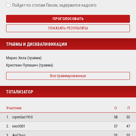
Пойдет по стопам Пиоли, задержится надолго
ПРОГОЛОСОВАТЬ
ПОКАЗАТЬ РЕЗУЛЬТАТЫ
ТРАВМЫ И ДИСКВАЛИФИКАЦИИ
Марио Хила (травма)
Кристиан Пулишич (травма)
Все травмированные
ТОТАЛИЗАТОР
Участник
О
П
1.
vipmilan1910
58
53
2.
neo3001
57
47
3.
AviChoo
53
55