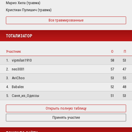
Марио Хила (травма)
Кристиан Пулишич (травма)
Все травмированные
ТОТАЛИЗАТОР
Участник
О
П
1.
vipmilan1910
58
53
2.
neo3001
57
47
3.
AviChoo
53
55
4.
Babalex
52
48
5.
Саня_из_Одессы
51
53
Открыть полную таблицу
Принять участие