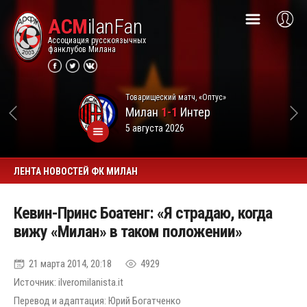
ACM
ilanFan
Ассоциация русскоязычных
фанклубов Милана
Товарищеский матч, «Оптус»
Милан
1-1
Интер
5 августа 2026
ЛЕНТА НОВОСТЕЙ ФК МИЛАН
Кевин-Принс Боатенг: «Я страдаю, когда
вижу «Милан» в таком положении»
21 марта 2014, 20:18
4929
Источник: ilveromilanista.it
Перевод и адаптация: Юрий Богатченко