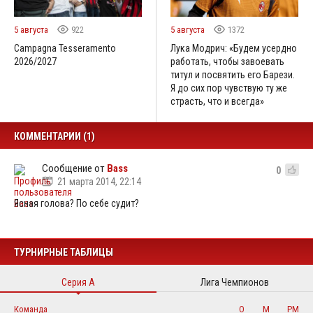
5 августа
922
5 августа
1372
Campagna Tesseramento
Лука Модрич: «Будем усердно
2026/2027
работать, чтобы завоевать
титул и посвятить его Барези.
Я до сих пор чувствую ту же
страсть, что и всегда»
КОММЕНТАРИИ (1)
Сообщение от
Bass
0
21 марта 2014, 22:14
Ясная голова? По себе судит?
ТУРНИРНЫЕ ТАБЛИЦЫ
Серия А
Лига Чемпионов
Команда
О
М
РМ