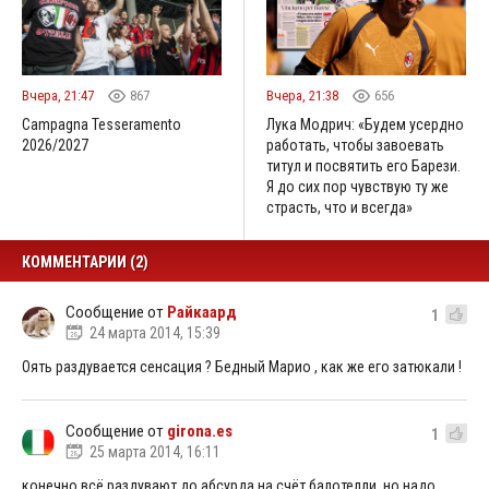
Вчера, 21:47
867
Вчера, 21:38
656
Campagna Tesseramento
Лука Модрич: «Будем усердно
2026/2027
работать, чтобы завоевать
титул и посвятить его Барези.
Я до сих пор чувствую ту же
страсть, что и всегда»
КОММЕНТАРИИ (2)
Сообщение от
Райкаард
1
24 марта 2014, 15:39
Оять раздувается сенсация ? Бедный Марио , как же его затюкали !
Сообщение от
girona.es
1
25 марта 2014, 16:11
конечно всё раздувают до абсурда на счёт балотелли, но надо