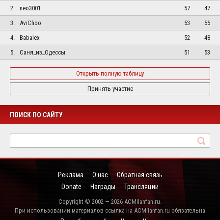
2.
neo3001
57
47
3.
AviChoo
53
55
4.
Babalex
52
48
5.
Саня_из_Одессы
51
53
Открыть полную таблицу
Принять участие
ПОИСК ПО САЙТУ
Реклама
О нас
Обратная связь
Donate
Награды
Трансляции
Copyright © 2002 — 2026 ACMilanfan.ru.
При использовании материалов ссылка на ACMilanfan.ru обязательна