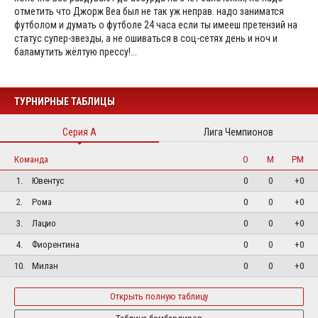
отметить что Джорж Веа был не так уж неправ. надо заниматся
футболом и думать о футболе 24 часа если ты имееш претензий на
статус супер-звезды, а не ошиваться в соц-сетях день и ноч и
баламутить жёлтую прессу!...
ТУРНИРНЫЕ ТАБЛИЦЫ
Серия А
Лига Чемпионов
Команда
О
М
РМ
1.
Ювентус
0
0
+0
2.
Рома
0
0
+0
3.
Лацио
0
0
+0
4.
Фиорентина
0
0
+0
10.
Милан
0
0
+0
Открыть полную таблицу