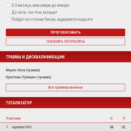
2-3 месяца, максимум до января
До лета, топ-4 не затащит
Пойдет по стопам Пиоли, задержится надолго
ПРОГОЛОСОВАТЬ
ПОКАЗАТЬ РЕЗУЛЬТАТЫ
ТРАВМЫ И ДИСКВАЛИФИКАЦИИ
Марио Хила (травма)
Кристиан Пулишич (травма)
Все травмированные
ТОТАЛИЗАТОР
Участник
О
П
1.
vipmilan1910
58
53