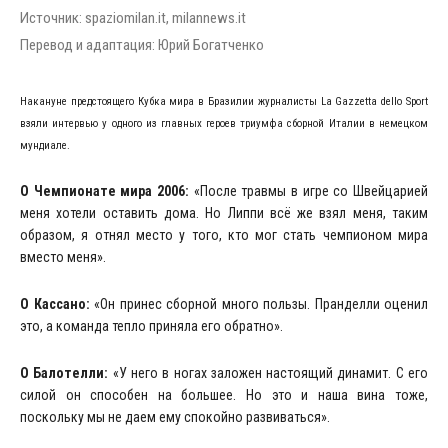
Источник: spaziomilan.it, milannews.it
Перевод и адаптация: Юрий Богатченко
Накануне предстоящего Кубка мира в Бразилии журналисты La Gazzetta dello Sport
взяли интервью у одного из главных героев триумфа сборной Италии в немецком
мундиале.
О Чемпионате мира 2006:
«После травмы в игре со Швейцарией
меня хотели оставить дома. Но Липпи всё же взял меня, таким
образом, я отнял место у того, кто мог стать чемпионом мира
вместо меня».
О Кассано:
«Он принес сборной много пользы. Пранделли оценил
это, а команда тепло приняла его обратно».
О Балотелли:
«У него в ногах заложен настоящий динамит. С его
силой он способен на большее. Но это и наша вина тоже,
поскольку мы не даем ему спокойно развиваться».