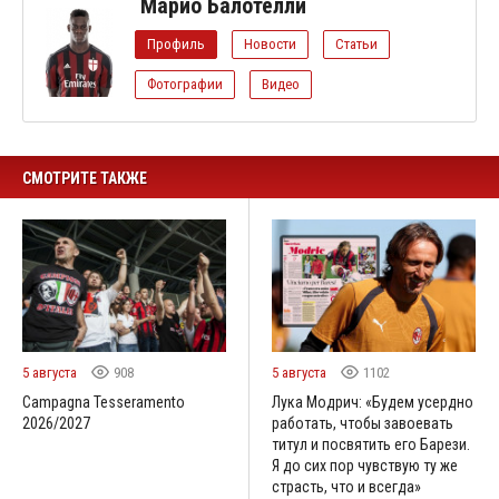
Марио Балотелли
Профиль
Новости
Статьи
Фотографии
Видео
СМОТРИТЕ ТАКЖЕ
5 августа
908
5 августа
1102
Campagna Tesseramento
Лука Модрич: «Будем усердно
2026/2027
работать, чтобы завоевать
титул и посвятить его Барези.
Я до сих пор чувствую ту же
страсть, что и всегда»