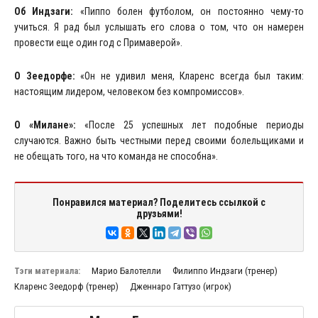
Об Индзаги:
«Пиппо болен футболом, он постоянно чему-то
учиться. Я рад был услышать его слова о том, что он намерен
провести еще один год с Примаверой».
О Зеедорфе:
«Он не удивил меня, Кларенс всегда был таким:
настоящим лидером, человеком без компромиссов».
О «Милане»:
«После 25 успешных лет подобные периоды
случаются. Важно быть честными перед своими болельщиками и
не обещать того, на что команда не способна».
Понравился материал? Поделитесь ссылкой с
друзьями!
Тэги материала:
Марио Балотелли
Филиппо Индзаги (тренер)
Кларенс Зеедорф (тренер)
Дженнаро Гаттузо (игрок)