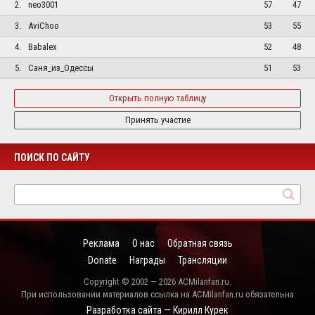
2.
neo3001
57
47
3.
AviChoo
53
55
4.
Babalex
52
48
5.
Саня_из_Одессы
51
53
Открыть полную таблицу
Принять участие
ПОИСК ПО САЙТУ
Реклама
О нас
Обратная связь
Donate
Награды
Трансляции
Copyright © 2002 — 2026 ACMilanfan.ru.
При использовании материалов ссылка на ACMilanfan.ru обязательна
Разработка сайта — Кирилл Курек