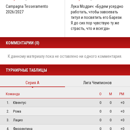
Campagna Tesseramento
Лука Модрич: «Будем усердно
2026/2027
работать, чтобы завоевать
титул и посвятить его Барези.
Я до сих пор чувствую ту же
страсть, что и всегда»
КОММЕНТАРИИ (0)
К данному материалу пока не оставлено ни одного комментария.
ТУРНИРНЫЕ ТАБЛИЦЫ
Серия А
Лига Чемпионов
Команда
О
М
РМ
1.
Ювентус
0
0
+0
2.
Рома
0
0
+0
3.
Лацио
0
0
+0
4.
Фиорентина
0
0
+0