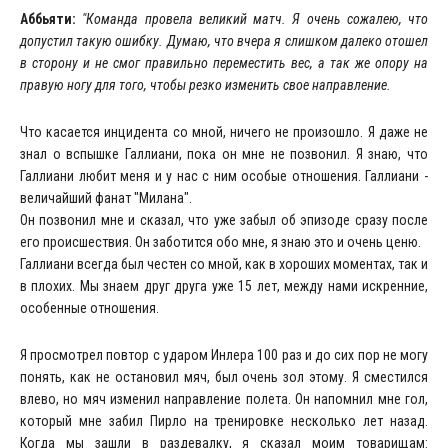
Аббьяти:
"Команда провела великий матч. Я очень сожалею, что
допустил такую ошибку. Думаю, что вчера я слишком далеко отошел
в сторону и не смог правильно переместить вес, а так же опору на
правую ногу для того, чтобы резко изменить свое направление.
Что касается инцидента со мной, ничего не произошло. Я даже не
знал о вспышке Галлиани, пока он мне не позвонил. Я знаю, что
Галлиани любит меня и у нас с ним особые отношения. Галлиани -
величайший фанат "Милана".
Он позвонил мне и сказал, что уже забыл об эпизоде сразу после
его происшествия. Он заботится обо мне, я знаю это и очень ценю.
Галлиани всегда был честен со мной, как в хороших моментах, так и
в плохих. Мы знаем друг друга уже 15 лет, между нами искренние,
особенные отношения.
Я просмотрел повтор с ударом Инлера 100 раз и до сих пор не могу
понять, как не остановил мяч, был очень зол этому. Я сместился
влево, но мяч изменил направление полета. Он напомнил мне гол,
который мне забил Пирло на тренировке несколько лет назад.
Когда мы зашли в раздевалку, я сказал моим товарищам: