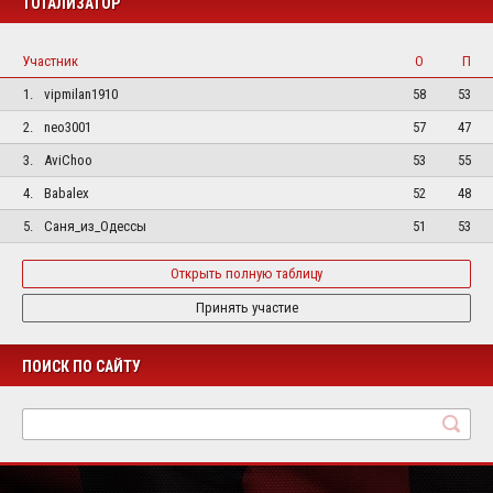
ТОТАЛИЗАТОР
Участник
О
П
1.
vipmilan1910
58
53
2.
neo3001
57
47
3.
AviChoo
53
55
4.
Babalex
52
48
5.
Саня_из_Одессы
51
53
Открыть полную таблицу
Принять участие
ПОИСК ПО САЙТУ