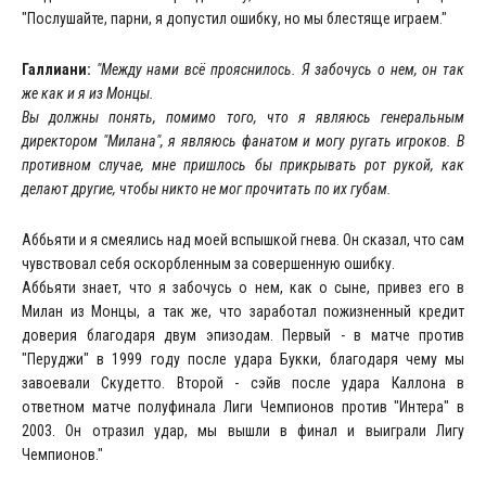
"Послушайте, парни, я допустил ошибку, но мы блестяще играем."
Галлиани:
"Между нами всё прояснилось. Я забочусь о нем, он так
же как и я из Монцы.
Вы должны понять, помимо того, что я являюсь генеральным
директором "Милана", я являюсь фанатом и могу ругать игроков. В
противном случае, мне пришлось бы прикрывать рот рукой, как
делают другие, чтобы никто не мог прочитать по их губам.
Аббьяти и я смеялись над моей вспышкой гнева. Он сказал, что сам
чувствовал себя оскорбленным за совершенную ошибку.
Аббьяти знает, что я забочусь о нем, как о сыне, привез его в
Милан из Монцы, а так же, что заработал пожизненный кредит
доверия благодаря двум эпизодам. Первый - в матче против
"Перуджи" в 1999 году после удара Букки, благодаря чему мы
завоевали Скудетто. Второй - сэйв после удара Каллона в
ответном матче полуфинала Лиги Чемпионов против "Интера" в
2003. Он отразил удар, мы вышли в финал и выиграли Лигу
Чемпионов."