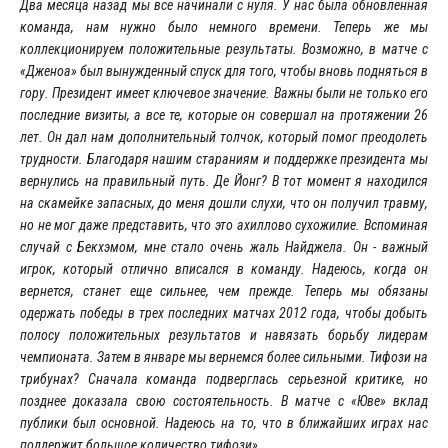
Два месяца назад мы всё начинали с нуля. У нас была обновленная
команда, нам нужно было немного времени. Теперь же мы
коллекционируем положительные результаты. Возможно, в матче с
«Дженоа» был вынужденный спуск для того, чтобы вновь подняться в
гору. Президент имеет ключевое значение. Важны были не только его
последние визиты, а все те, которые он совершал на протяжении 26
лет. Он дал нам дополнительный толчок, который помог преодолеть
трудности. Благодаря нашим стараниям и поддержке президента мы
вернулись на правильный путь. Де Йонг? В тот момент я находился
на скамейке запасных, до меня дошли слухи, что он получил травму,
но не мог даже представить, что это ахиллово сухожилие. Вспоминая
случай с Бекхэмом, мне стало очень жаль Найджела. Он - важный
игрок, который отлично вписался в команду. Надеюсь, когда он
вернется, станет еще сильнее, чем прежде. Теперь мы обязаны
одержать победы в трех последних матчах 2012 года, чтобы добыть
полосу положительных результатов и навязать борьбу лидерам
чемпионата. Затем в январе мы вернемся более сильными. Тифози на
трибунах? Сначала команда подверглась серьезной критике, но
позднее доказала свою состоятельность. В матче с «Юве» вклад
публики был основной. Надеюсь на то, что в ближайших играх нас
поддержит большое количество тифози».