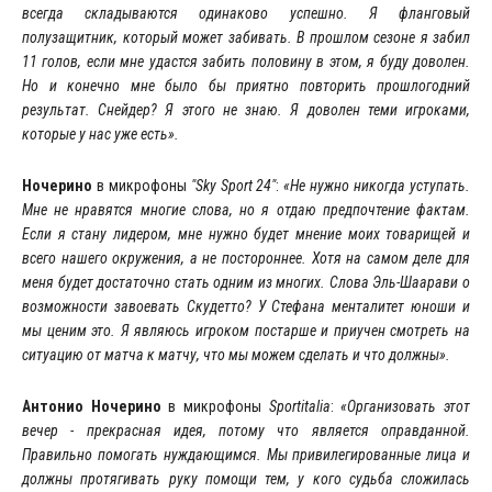
всегда складываются одинаково успешно. Я фланговый
полузащитник, который может забивать. В прошлом сезоне я забил
11 голов, если мне удастся забить половину в этом, я буду доволен.
Но и конечно мне было бы приятно повторить прошлогодний
результат. Снейдер? Я этого не знаю. Я доволен теми игроками,
которые у нас уже есть».
Ночерино
в микрофоны
"Sky Sport 24"
:
«Не нужно никогда уступать.
Мне не нравятся многие слова, но я отдаю предпочтение фактам.
Если я стану лидером, мне нужно будет мнение моих товарищей и
всего нашего окружения, а не постороннее. Хотя на самом деле для
меня будет достаточно стать одним из многих. Слова Эль-Шаарави о
возможности завоевать Скудетто? У Стефана менталитет юноши и
мы ценим это. Я являюсь игроком постарше и приучен смотреть на
ситуацию от матча к матчу, что мы можем сделать и что должны».
Антонио Ночерино
в микрофоны
Sportitalia
:
«Организовать этот
вечер - прекрасная идея, потому что является оправданной.
Правильно помогать нуждающимся. Мы привилегированные лица и
должны протягивать руку помощи тем, у кого судьба сложилась