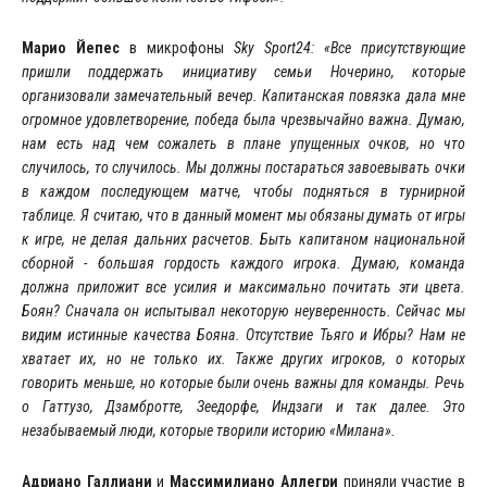
Марио Йепес
в микрофоны
Sky Sport24:
«Все присутствующие
пришли поддержать инициативу семьи Ночерино, которые
организовали замечательный вечер. Капитанская повязка дала мне
огромное удовлетворение, победа была чрезвычайно важна. Думаю,
нам есть над чем сожалеть в плане упущенных очков, но что
случилось, то случилось. Мы должны постараться завоевывать очки
в каждом последующем матче, чтобы подняться в турнирной
таблице. Я считаю, что в данный момент мы обязаны думать от игры
к игре, не делая дальних расчетов. Быть капитаном национальной
сборной - большая гордость каждого игрока. Думаю, команда
должна приложит все усилия и максимально почитать эти цвета.
Боян? Сначала он испытывал некоторую неуверенность. Сейчас мы
видим истинные качества Бояна. Отсутствие Тьяго и Ибры? Нам не
хватает их, но не только их. Также других игроков, о которых
говорить меньше, но которые были очень важны для команды. Речь
о Гаттузо, Дзамбротте, Зеедорфе, Индзаги и так далее. Это
незабываемый люди, которые творили историю «Милана».
Адриано Галлиани
и
Массимилиано Аллегри
приняли участие в