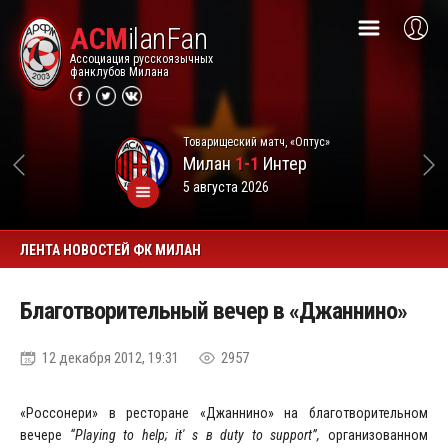
ACM
ilanFan
Ассоциация русскоязычных
фанклубов Милана
Товарищеский матч, «Оптус»
Милан
1-1
Интер
5 августа 2026
ЛЕНТА НОВОСТЕЙ ФК МИЛАН
Благотворительный вечер в «Джаннино»
12 декабря 2012, 19:31
2957
«Россонери» в ресторане «Джаннино» на благотворительном
вечере
“Playing to help; it' s в duty to support”,
организованном