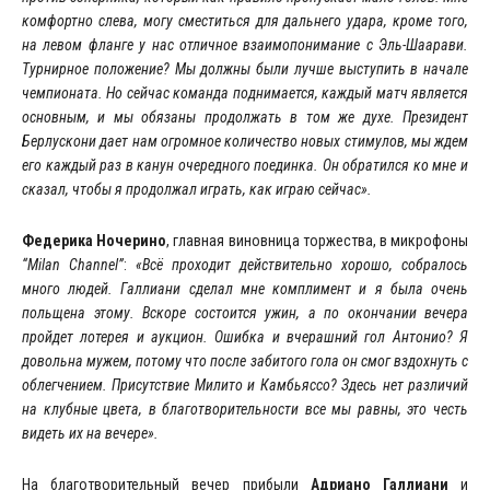
комфортно слева, могу сместиться для дальнего удара, кроме того,
на левом фланге у нас отличное взаимопонимание с Эль-Шаарави.
Турнирное положение? Мы должны были лучше выступить в начале
чемпионата. Но сейчас команда поднимается, каждый матч является
основным, и мы обязаны продолжать в том же духе. Президент
Берлускони дает нам огромное количество новых стимулов, мы ждем
его каждый раз в канун очередного поединка. Он обратился ко мне и
сказал, чтобы я продолжал играть, как играю сейчас».
Федерика Ночерино
, главная виновница торжества, в микрофоны
“Milan Channel”
:
«Всё проходит действительно хорошо, собралось
много людей. Галлиани сделал мне комплимент и я была очень
польщена этому. Вскоре состоится ужин, а по окончании вечера
пройдет лотерея и аукцион. Ошибка и вчерашний гол Антонио? Я
довольна мужем, потому что после забитого гола он смог вздохнуть с
облегчением. Присутствие Милито и Камбьяссо? Здесь нет различий
на клубные цвета, в благотворительности все мы равны, это честь
видеть их на вечере».
На благотворительный вечер прибыли
Адриано Галлиани
и