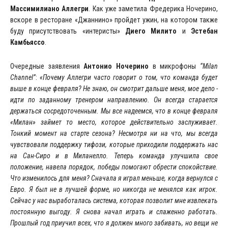
Массимилиано Аллегри
. Как уже заметила Фредерика Ночерино,
вскоре в ресторане «Джаннино» пройдет ужин, на котором также
буду присутствовать «интеристы»
Диего Милито
и
Эстебан
Камбьяссо
.
Очередные заявления
Антонио Ночерино
в микрофоны
“Milan
Channel”
:
«Почему Аллегри часто говорит о том, что команда будет
выше в конце февраля? Не знаю, он смотрит дальше меня, мое дело -
идти по заданному тренером направлению. Он всегда старается
держаться сосредоточенным. Мы все надеемся, что в конце февраля
«Милан» займет то место, которое действительно заслуживает.
Тонкий момент на старте сезона? Несмотря ни на что, мы всегда
чувствовали поддержку тифози, которые приходили поддержать нас
на Сан-Сиро и в Миланелло. Теперь команда улучшила свое
положение, навела порядок, победы помогают обрести спокойствие.
Что изменилось для меня? Сначала я играл меньше, когда вернулся с
Евро. Я был не в лучшей форме, но никогда не менялся как игрок.
Сейчас у нас выработалась система, которая позволит мне извлекать
постоянную выгоду. Я снова начал играть и слаженно работать.
Прошлый год приучил всех, что я должен много забивать, но вещи не