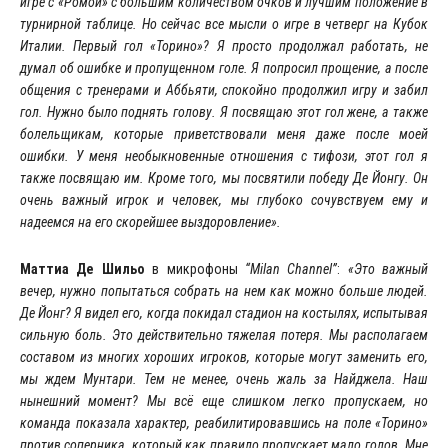
игре с «Ромой» с большим количеством очков и лучшим положение в
турнирной таблице. Но сейчас все мысли о игре в четверг на Кубок
Италии. Первый гол «Торино»? Я просто продолжал работать, не
думал об ошибке и пропущенном голе. Я попросил прощение, а после
общения с тренерами и Аббьяти, спокойно продолжил игру и забил
гол. Нужно было поднять голову. Я посвящаю этот гол жене, а также
болельщикам, которые приветствовали меня даже после моей
ошибки. У меня необыкновенные отношения с тифози, этот гол я
также посвящаю им. Кроме того, мы посвятили победу Де Йонгу. Он
очень важный игрок и человек, мы глубоко сочувствуем ему и
надеемся на его скорейшее выздоровление».
Маттиа Де Шильо
в микрофоны
“Milan Channel”
:
«Это важный
вечер, нужно попытаться собрать на нем как можно больше людей.
Де Йонг? Я видел его, когда покидал стадион на костылях, испытывая
сильную боль. Это действительно тяжелая потеря. Мы располагаем
составом из многих хороших игроков, которые могут заменить его,
мы ждем Мунтари. Тем не менее, очень жаль за Найджела. Наш
нынешний момент? Мы всё еще слишком легко пропускаем, но
команда показала характер, реабилитировавшись на поле «Торино»
против соперника, который как правило пропускает мало голов. Мне