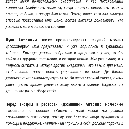
делает меня по-настоящему счастливым. У нас потрясающий
коллектив. Особенного момента, когда я почувствовал, что готов к
основе, не было, я всегда был готов. Затем, после того как Аллегри
впервые предоставил мне шанс, всегда пытался доказывать, что
достоин места в основном составе».
Лука Антонини
также проанализировал текущий момент
«россонери»:
«Мы преуспеваем, и уже поднялись в турнирной
таблице. Команда должна собраться и продолжить успех, чтобы
выйти из трудного положения, в которое вошли. Мне уже лучше, и я
надеюсь сыграть в четверг против «Реджины». Это важно для меня,
чтобы вновь почувствовать уверенность на поле. Де Шильо
демонстрирует отличные результаты. Он великолепный юноша, очень
умен. Тренер примет решение кому выйти в основе. Надеюсь, не
удастся сыграть с «Реджиной».
Перед входом в ресторан «Джаннино»
Антонио Ночерино
пообщался с прессой:
«Вместе с моей женой мы решили
организовать этот вечер, потому как больные люди нуждаются в
помощи и поддержке. «Милан»? Мы пришли в себя, должны подойти к