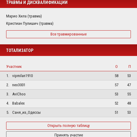
ТРАВМЫ И ДИСКВАЛИФИКАЦИИ
Марио Хила (травма)
Кристиан Пулишич (травма)
Все травмированные
ТОТАЛИЗАТОР
Участник
О
П
1.
vipmilan1910
58
53
2.
neo3001
57
47
3.
AviChoo
53
55
4.
Babalex
52
48
5.
Саня_из_Одессы
51
53
Открыть полную таблицу
Принять участие