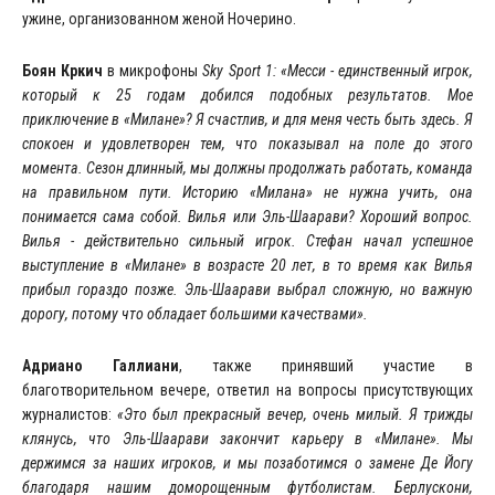
ужине, организованном женой Ночерино.
Боян Кркич
в микрофоны
Sky Sport 1:
«Месси - единственный игрок,
который к 25 годам добился подобных результатов. Мое
приключение в «Милане»? Я счастлив, и для меня честь быть здесь. Я
спокоен и удовлетворен тем, что показывал на поле до этого
момента. Сезон длинный, мы должны продолжать работать, команда
на правильном пути. Историю «Милана» не нужна учить, она
понимается сама собой. Вилья или Эль-Шаарави? Хороший вопрос.
Вилья - действительно сильный игрок. Стефан начал успешное
выступление в «Милане» в возрасте 20 лет, в то время как Вилья
прибыл гораздо позже. Эль-Шаарави выбрал сложную, но важную
дорогу, потому что обладает большими качествами».
Адриано Галлиани
, также принявший участие в
благотворительном вечере, ответил на вопросы присутствующих
журналистов:
«Это был прекрасный вечер, очень милый. Я трижды
клянусь, что Эль-Шаарави закончит карьеру в «Милане». Мы
держимся за наших игроков, и мы позаботимся о замене Де Йогу
благодаря нашим доморощенным футболистам. Берлускони,