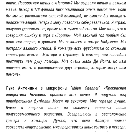
иначе. Поворотная ничья с «Наполи»? Мы вырвали ничью в важном
матче. Выход в 1/8 финала Лиги Чемпионов очень помог нам. Если
бы мы не располагали сильной командой, не смогли бы наладить
положение вещей. Теперь я могу позволить себе развлечься. Я играю,
получаю удовольствие, кроме того, сумел забить гол. Мне жаль, что я
совершил ошибку в игре с «Торино». Мой забитый гол прибыл бы:
рано или поздно, я доволен. Мы сожалеем о потере Найджела. Мы
потеряли важного игрока. В команде есть футболисты со схожими
характеристиками - Мунтари и Страссер. Я считаю, они способны
протянуть нам руку помощи. Мне очень жаль Де Йонга, но нам
повезло иметь в распоряжении двух игроков, которые могут нам
помочь».
Лука Антонини
в микрофоны
“Milan Channel”
:
«Прекрасная
инициатива Ночерино провести этот вечер. Я подумаю над
приобретением футболки Месси на аукционе. Мне гораздо лучше.
Вчера я впервые попал на скамейку запасных после
полуторамесячного отсутствия. Возвращаюсь в расположение
тренера и команды. Думаю, что если Аллегри примет
соответствующее решение, мне представится шанс сыграть в четверг.