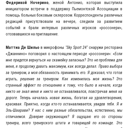
Федерикой Ночерино
, женой Антонио, которая выступила
инициатором встречи в поддержку Пьемонтской Ассоциации в
помощь больных боковым склерозом. Корреспонденты различных
редакций присутствовали на вечере, следили за развитием
событий и брали интервью различных игроков «россонери»,
отозвавшихся на приглашение.
Маттиа Де Шильо
в микрофоны
"Sky Sport 24"
снаружи ресторана
«Джаннино» поговорил о настоящем периоде «россонери»:
«Если
мне придется вернуться на скамейку запасных? Это не проблема для
меня, я продолжу давать максимум, как всегда делал. Право выбора
за тренером, а моя обязанность принимать его. Я доказал, что готов
играть, решение за тренером. Как изменилась моя жизнь? Это
странный эффект по отношению к тому, что было в начале, когда
никто не знал меня и никто не останавливался, повстречав меня на
дороге. Теперь началась новая жизнь, богатая на удовлетворения,
красивая. Приятно, когда кто-то останавливается, увидев тебя. Я и
Эль-Шаарави? У нас с ним разные обязательства, естественно, мы
отличаемся. Доверие окружающих? Я ощущаю его со стороны
тренера, всего тренерского штата и товарищей по команде. Это