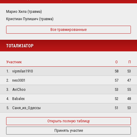
Марио Хила (травма)
Кристиан Пулишич (травма)
Все травмированные
ТОТАЛИЗАТОР
Участник
О
П
1.
vipmilan1910
58
53
2.
neo3001
57
47
3.
AviChoo
53
55
4.
Babalex
52
48
5.
Саня_из_Одессы
51
53
Открыть полную таблицу
Принять участие