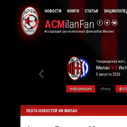
НОВОСТИ
КНИГИ
СТАТЬИ
ЭНЦИКЛОПЕ
ACM
ilanFan
Ассоциация русскоязычных фанклубов Милана
Товарищеский матч, 
Милан
1-1
Инт
5 августа 2026
видео
информация
обзор
фот
ЛЕНТА НОВОСТЕЙ ФК МИЛАН