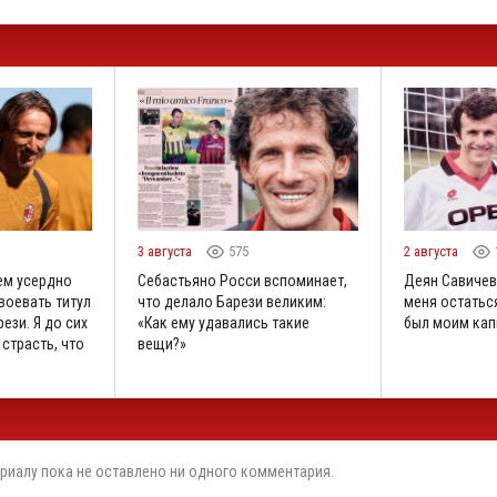
3 августа
575
2 августа
ем усердно
Себастьяно Росси вспоминает,
Деян Савичев
воевать титул
что делало Барези великим:
меня остаться
ези. Я до сих
«Как ему удавались такие
был моим кап
 страсть, что
вещи?»
риалу пока не оставлено ни одного комментария.