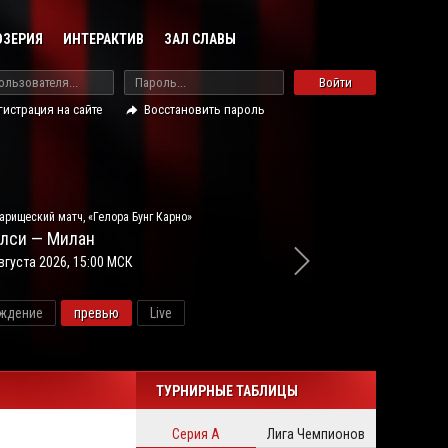
ОЗЕРИЯ
ИНТЕРАКТИВ
ЗАЛ СЛАВЫ
Войти
гистрация на сайте
Восстановить пароль
арищеский матч, «Гелора Бунг Карно»
лси — Милан
вгуста 2026, 15:00 МСК
ждение
превью
Live
новос
ТУРНИРНЫЕ ТАБЛИЦЫ
Серия А
Лига Чемпионов