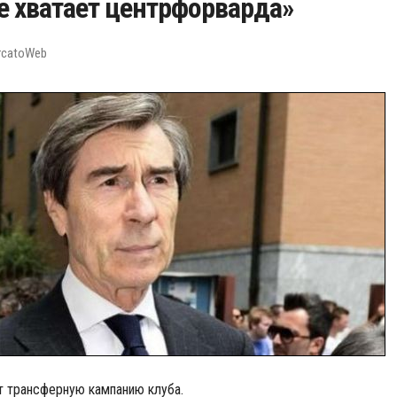
е хватает центрфорварда»
rcatoWeb
 трансферную кампанию клуба.