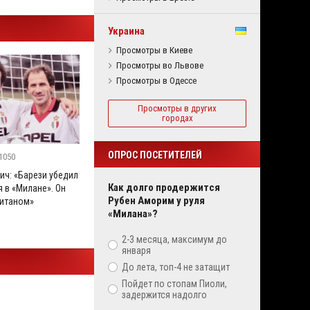
Украина
Просмотры в Киеве
Просмотры во Львове
Просмотры в Одессе
Просмотры в других
городах
ОПРОС ПОСЕТИТЕЛЕЙ
1050
ич: «Барези убедил
Как долго продержится
 в «Милане». Он
Рубен Аморим у руля
итаном»
«Милана»?
2-3 месяца, максимум до
января
До лета, топ-4 не затащит
Пойдет по стопам Пиоли,
задержится надолго