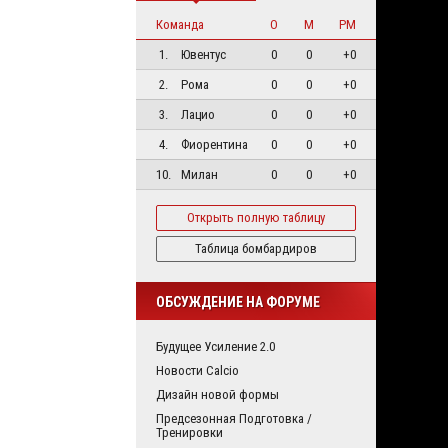
Команда
О
М
РМ
1.
Ювентус
0
0
+0
2.
Рома
0
0
+0
3.
Лацио
0
0
+0
4.
Фиорентина
0
0
+0
10.
Милан
0
0
+0
Открыть полную таблицу
Таблица бомбардиров
ОБСУЖДЕНИЕ НА ФОРУМЕ
Будущее Усиление 2.0
Новости Calcio
Дизайн новой формы
Предсезонная Подготовка /
Тренировки