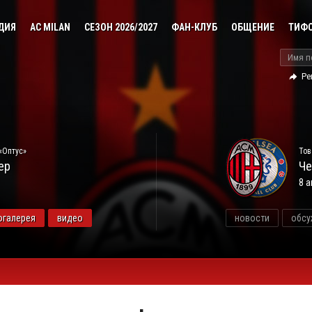
ДИЯ
AC MILAN
СЕЗОН 2026/2027
ФАН-КЛУБ
ОБЩЕНИЕ
ТИФ
Ре
«Оптус»
Тов
ер
Че
8 а
огалерея
видео
новости
обсу