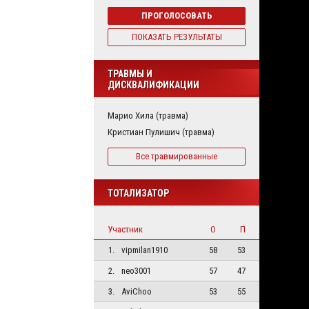
ПРОГОЛОСОВАТЬ
ПОКАЗАТЬ РЕЗУЛЬТАТЫ
ТРАВМЫ И
ДИСКВАЛИФИКАЦИИ
Марио Хила (травма)
Кристиан Пулишич (травма)
Все травмированные
ТОТАЛИЗАТОР
Участник
О
П
1.
vipmilan1910
58
53
2.
neo3001
57
47
3.
AviChoo
53
55