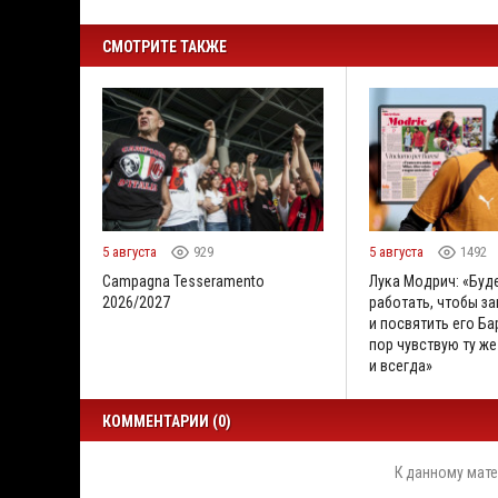
СМОТРИТЕ ТАКЖЕ
5 августа
929
5 августа
1492
Campagna Tesseramento
Лука Модрич: «Буд
2026/2027
работать, чтобы за
и посвятить его Бар
пор чувствую ту же
и всегда»
КОММЕНТАРИИ (0)
К данному мате