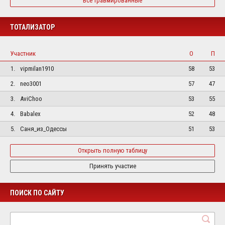
Все травмированные
ТОТАЛИЗАТОР
Участник
О
П
1.
vipmilan1910
58
53
2.
neo3001
57
47
3.
AviChoo
53
55
4.
Babalex
52
48
5.
Саня_из_Одессы
51
53
Открыть полную таблицу
Принять участие
ПОИСК ПО САЙТУ