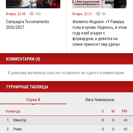
Вчера, 22:36
950
Вчера, 22:21
90
Campagna Tesseramento
Филиппо Индзаги: «У Рамуша
2026/2027
голы в крови. Надеюсь, в этом
году клуб угадал с
форвардом, и девятка на
спине принесет ему удачу»
КОММЕНТАРИИ (0)
К данному материалу пока не оставлено ни одного комментария.
ТУРНИРНЫЕ ТАБЛИЦЫ
Серия А
Лига Чемпионов
Команда
О
М
РМ
1.
Ювентус
0
0
+0
2.
Рома
0
0
+0