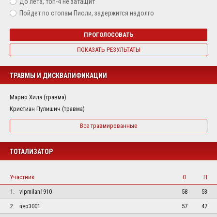
До лета, топ-4 не затащит
Пойдет по стопам Пиоли, задержится надолго
ПРОГОЛОСОВАТЬ
ПОКАЗАТЬ РЕЗУЛЬТАТЫ
ТРАВМЫ И ДИСКВАЛИФИКАЦИИ
Марио Хила (травма)
Кристиан Пулишич (травма)
Все травмированные
ТОТАЛИЗАТОР
Участник
О
П
1.
vipmilan1910
58
53
2.
neo3001
57
47