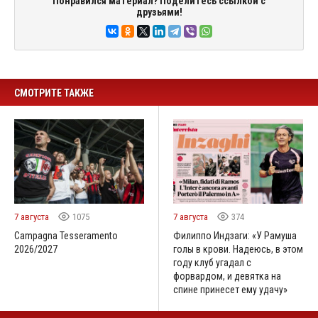
Понравился материал? Поделитесь ссылкой с
друзьями!
СМОТРИТЕ ТАКЖЕ
7 августа
1075
7 августа
374
Campagna Tesseramento
Филиппо Индзаги: «У Рамуша
2026/2027
голы в крови. Надеюсь, в этом
году клуб угадал с
форвардом, и девятка на
спине принесет ему удачу»