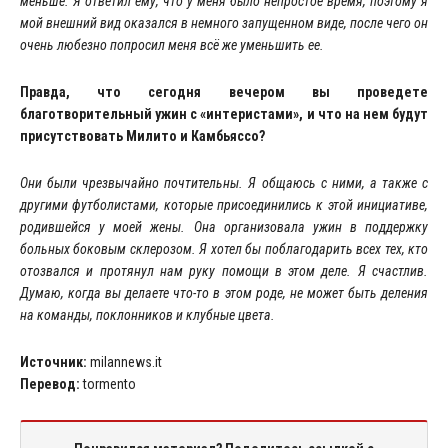
меньше. Я ответил ему, что у меня было непростое время, поэтому я
мой внешний вид оказался в немного запущенном виде, после чего он
очень любезно попросил меня всё же уменьшить ее.
Правда, что сегодня вечером вы проведете
благотворительный ужин с «интеристами», и что на нем будут
присутствовать Милито и Камбьяссо?
Они были чрезвычайно почтительны. Я общаюсь с ними, а также с
другими футболистами, которые присоединились к этой инициативе,
родившейся у моей жены. Она организовала ужин в поддержку
больных боковым склерозом. Я хотел бы поблагодарить всех тех, кто
отозвался и протянул нам руку помощи в этом деле. Я счастлив.
Думаю, когда вы делаете что-то в этом роде, не может быть деления
на команды, поклонников и клубные цвета.
Источник:
milannews.it
Перевод:
tormento