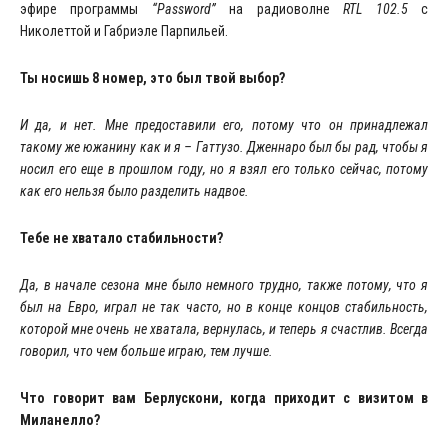
эфире программы
“Password”
на радиоволне
RTL 102.5
с
Николеттой и Габриэле Парпильей.
Ты носишь 8 номер, это был твой выбор?
И да, и нет. Мне предоставили его, потому что он принадлежал
такому же южанину как и я – Гаттузо. Дженнаро был бы рад, чтобы я
носил его еще в прошлом году, но я взял его только сейчас, потому
как его нельзя было разделить надвое.
Тебе не хватало стабильности?
Да, в начале сезона мне было немного трудно, также потому, что я
был на Евро, играл не так часто, но в конце концов стабильность,
которой мне очень не хватала, вернулась, и теперь я счастлив. Всегда
говорил, что чем больше играю, тем лучше.
Что говорит вам Берлускони, когда приходит с визитом в
Миланелло?