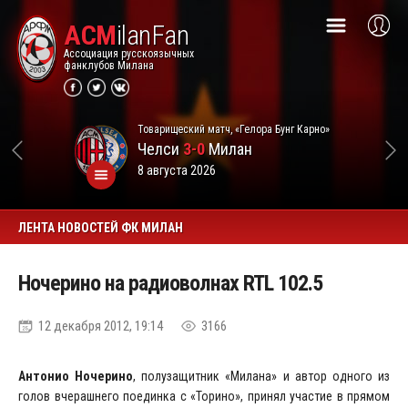
ACM
ilanFan
Ассоциация русскоязычных
фанклубов Милана
Товарищеский матч, «Гелора Бунг Карно»
Челси
3-0
Милан
8 августа 2026
ЛЕНТА НОВОСТЕЙ ФК МИЛАН
Ночерино на радиоволнах RTL 102.5
12 декабря 2012, 19:14
3166
Антонио Ночерино
, полузащитник «Милана» и автор одного из
голов вчерашнего поединка с «Торино», принял участие в прямом