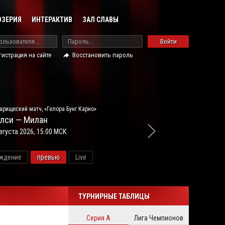
ОЗЕРИЯ
ИНТЕРАКТИВ
ЗАЛ СЛАВЫ
Войти
гистрация на сайте
Восстановить пароль
арищеский матч, «Гелора Бунг Карно»
лси — Милан
вгуста 2026, 15:00 МСК
ждение
превью
Live
новос
ТУРНИРНЫЕ ТАБЛИЦЫ
Серия А
Лига Чемпионов