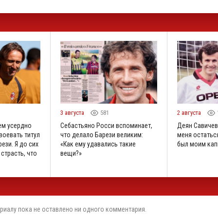
3 августа
581
2 августа
ем усердно
Себастьяно Росси вспоминает,
Деян Савичев
воевать титул
что делало Барези великим:
меня остаться
ези. Я до сих
«Как ему удавались такие
был моим кап
 страсть, что
вещи?»
риалу пока не оставлено ни одного комментария.