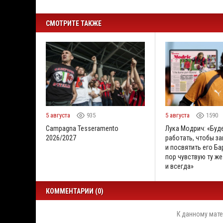
СМОТРИТЕ ТАКЖЕ
5 августа
935
5 августа
1590
Campagna Tesseramento
Лука Модрич: «Буд
2026/2027
работать, чтобы за
и посвятить его Бар
пор чувствую ту же
и всегда»
КОММЕНТАРИИ (0)
К данному мате