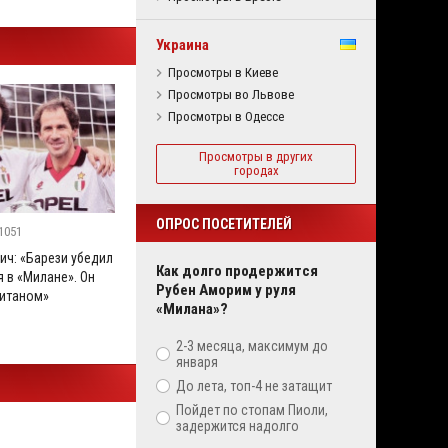
Украина
Просмотры в Киеве
Просмотры во Львове
Просмотры в Одессе
Просмотры в других
городах
ОПРОС ПОСЕТИТЕЛЕЙ
1051
ич: «Барези убедил
Как долго продержится
 в «Милане». Он
Рубен Аморим у руля
итаном»
«Милана»?
2-3 месяца, максимум до
января
До лета, топ-4 не затащит
Пойдет по стопам Пиоли,
задержится надолго