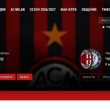
ДИЯ
AC MILAN
СЕЗОН 2026/2027
ФАН-КЛУБ
ОБЩЕНИЕ
ТИФ
Ре
«Оптус»
Тов
ер
Че
8 а
огалерея
видео
новости
обсу