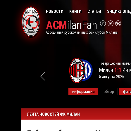
НОВОСТИ
КНИГИ
СТАТЬИ
ЭНЦИКЛОПЕ
ACM
ilanFan
Ассоциация русскоязычных фанклубов Милана
Товарищеский матч, 
Милан
1-1
Инт
5 августа 2026
видео
информация
обзор
фот
ЛЕНТА НОВОСТЕЙ ФК МИЛАН