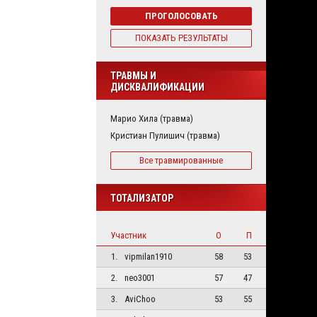
ПРОГОЛОСОВАТЬ
ПОКАЗАТЬ РЕЗУЛЬТАТЫ
ТРАВМЫ И
ДИСКВАЛИФИКАЦИИ
Марио Хила (травма)
Кристиан Пулишич (травма)
Все травмированные
ТОТАЛИЗАТОР
Участник
О
П
1.
vipmilan1910
58
53
2.
neo3001
57
47
3.
AviChoo
53
55