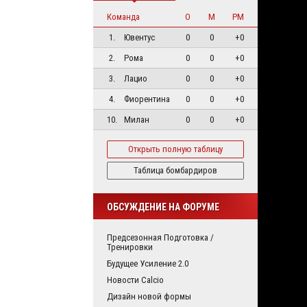
Команда
О
М
РМ
1.
Ювентус
0
0
+0
2.
Рома
0
0
+0
3.
Лацио
0
0
+0
4.
Фиорентина
0
0
+0
10.
Милан
0
0
+0
Открыть полную таблицу
Таблица бомбардиров
ОБСУЖДЕНИЕ НА ФОРУМЕ
Предсезонная Подготовка /
Тренировки
Будущее Усиление 2.0
Новости Calcio
Дизайн новой формы