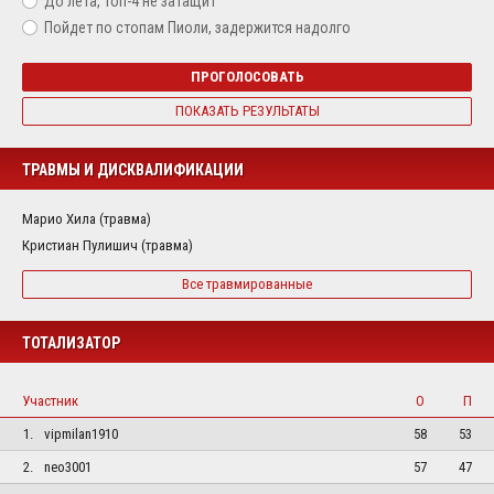
До лета, топ-4 не затащит
Пойдет по стопам Пиоли, задержится надолго
ПРОГОЛОСОВАТЬ
ПОКАЗАТЬ РЕЗУЛЬТАТЫ
ТРАВМЫ И ДИСКВАЛИФИКАЦИИ
Марио Хила (травма)
Кристиан Пулишич (травма)
Все травмированные
ТОТАЛИЗАТОР
Участник
О
П
1.
vipmilan1910
58
53
2.
neo3001
57
47