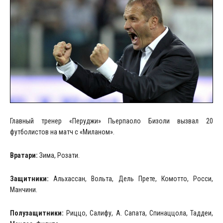
Главный тренер «Перуджи» Пьерпаоло Бизоли вызвал 20
футболистов на матч с «Миланом».
Вратари:
Зима, Розати.
Защитники:
Альхассан, Вольта, Дель Прете, Комотто, Росси,
Манчини.
Полузащитники:
Риццо, Салифу, А. Сапата, Спинаццола, Таддеи,