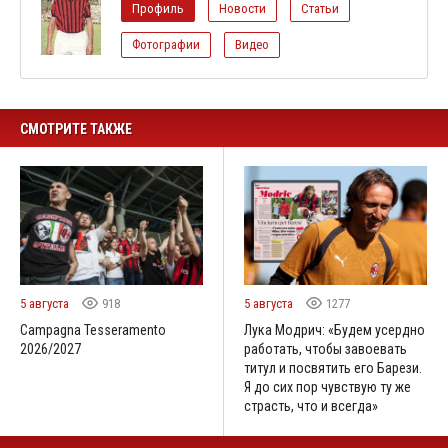
Профиль
Новости
Статьи
Фотографии
Видео
СМОТРИТЕ ТАКЖЕ
5 августа
918
5 августа
1277
Campagna Tesseramento
Лука Модрич: «Будем усердно
2026/2027
работать, чтобы завоевать
титул и посвятить его Барези.
Я до сих пор чувствую ту же
страсть, что и всегда»