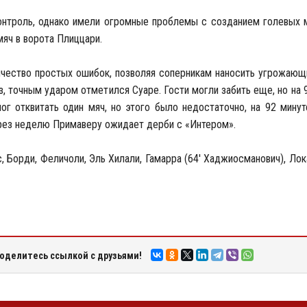
контроль, однако имели огромные проблемы с созданием голевых 
мяч в ворота Плиццари.
чество простых ошибок, позволяя соперникам наносить угрожающи
з, точным ударом отметился Суаре. Гости могли забить еще, но на 
ог отквитать один мяч, но этого было недостаточно, на 92 минут
ерез неделю Примаверу ожидает дерби с «Интером».
с, Борди, Феличоли, Эль Хилали, Гамарра (64' Хаджиосманович), Лок
оделитесь ссылкой с друзьями!