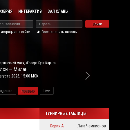
ОЗЕРИЯ
ИНТЕРАКТИВ
ЗАЛ СЛАВЫ
Войти
гистрация на сайте
Восстановить пароль
арищеский матч, «Гелора Бунг Карно»
лси — Милан
вгуста 2026, 15:00 МСК
ждение
превью
Live
новос
ТУРНИРНЫЕ ТАБЛИЦЫ
Серия А
Лига Чемпионов