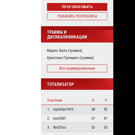
ПРОГОЛОСОВАТЬ
ПОКАЗАТЬ РЕЗУЛЬТАТЫ
ТРАВМЫ И
ДИСКВАЛИФИКАЦИИ
Марио Хила (травма)
Кристиан Пулишич (травма)
Все травмированные
ТОТАЛИЗАТОР
Участник
О
П
1.
vipmilan1910
58
53
2.
neo3001
57
47
3.
AviChoo
53
55