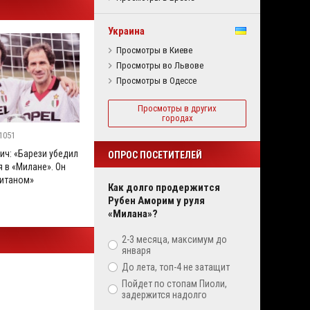
Украина
Просмотры в Киеве
Просмотры во Львове
Просмотры в Одессе
Просмотры в других
городах
1051
ич: «Барези убедил
ОПРОС ПОСЕТИТЕЛЕЙ
 в «Милане». Он
итаном»
Как долго продержится
Рубен Аморим у руля
«Милана»?
2-3 месяца, максимум до
января
До лета, топ-4 не затащит
Пойдет по стопам Пиоли,
задержится надолго