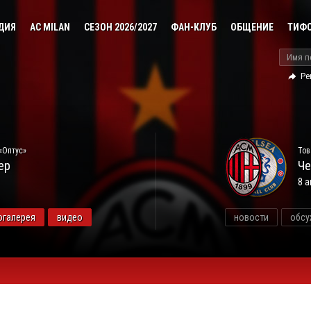
ДИЯ
AC MILAN
СЕЗОН 2026/2027
ФАН-КЛУБ
ОБЩЕНИЕ
ТИФ
Ре
«Оптус»
Тов
ер
Че
8 а
огалерея
видео
новости
обсу