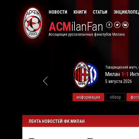
НОВОСТИ
КНИГИ
СТАТЬИ
ЭНЦИКЛОПЕ
ACM
ilanFan
Ассоциация русскоязычных фанклубов Милана
Товарищеский матч, 
Милан
1-1
Инт
5 августа 2026
видео
информация
обзор
фот
ЛЕНТА НОВОСТЕЙ ФК МИЛАН