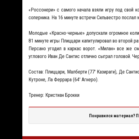
«Россонери» с самого начала взяли игру под свой 
соперника. На 16 минуте встречи Сильвестро послал 
Молодые «Красно-черные» допускали огромное коли
81 минуте игры Плиццари капитулировал во второй ра
Персано угодил в каркас ворот. «Милан» все же см
углового Иван Де Сантис отлично сыграл головой. Ч
Состав: Плиццари, Малберти (77' Казираги), Де Санти
Кутроне, Ла Феррара (64' Агнеро).
Тренер: Кристиан Брокки
Понравился материал? П