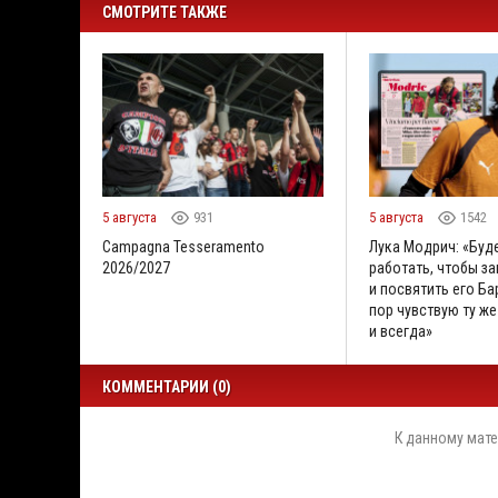
СМОТРИТЕ ТАКЖЕ
5 августа
931
5 августа
1542
Campagna Tesseramento
Лука Модрич: «Буд
2026/2027
работать, чтобы за
и посвятить его Бар
пор чувствую ту же
и всегда»
КОММЕНТАРИИ (0)
К данному мате