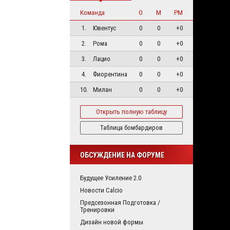
Команда
О
М
РМ
1.
Ювентус
0
0
+0
2.
Рома
0
0
+0
3.
Лацио
0
0
+0
4.
Фиорентина
0
0
+0
10.
Милан
0
0
+0
Открыть полную таблицу
Таблица бомбардиров
ОБСУЖДЕНИЕ НА ФОРУМЕ
Будущее Усиление 2.0
Новости Calcio
Предсезонная Подготовка /
Тренировки
Дизайн новой формы