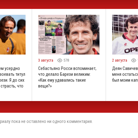
3 августа
578
2 августа
ем усердно
Себастьяно Росси вспоминает,
Деян Савичев
воевать титул
что делало Барези великим:
меня остаться
ези. Я до сих
«Как ему удавались такие
был моим кап
 страсть, что
вещи?»
риалу пока не оставлено ни одного комментария.