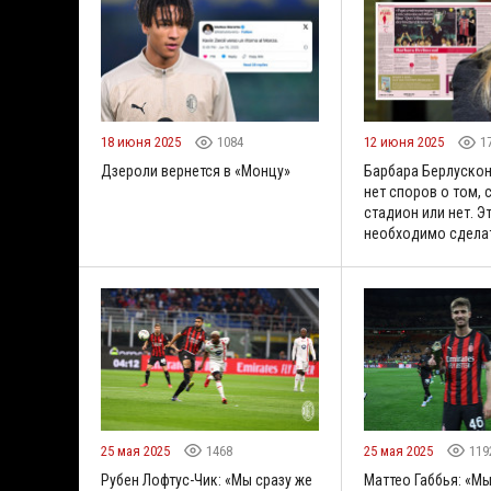
18 июня 2025
1084
12 июня 2025
1
Дзероли вернется в «Монцу»
Барбара Берлускон
нет споров о том, 
стадион или нет. Э
необходимо сдела
25 мая 2025
1468
25 мая 2025
119
Рубен Лофтус-Чик: «Мы сразу же
Маттео Габбья: «М