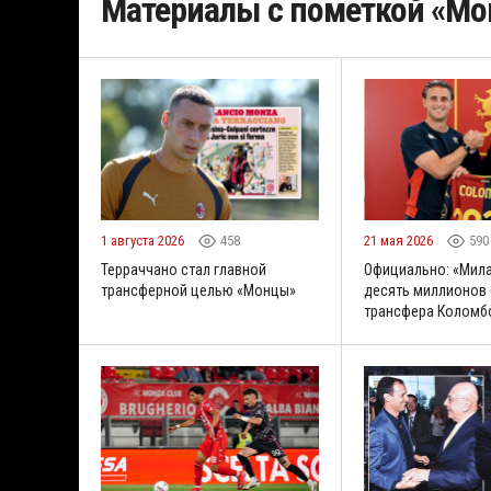
Материалы с пометкой «Мо
1 августа 2026
458
21 мая 2026
590
Терраччано стал главной
Официально: «Мила
трансферной целью «Монцы»
десять миллионов 
трансфера Коломб