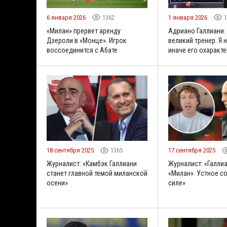
6 января 2026
1362
1 января 2026
1
«Милан» прервет аренду
Адриано Галлиани:
Дзероли в «Монце». Игрок
великий тренер. Я н
воссоединится с Абате
иначе его охаракт
18 сентября 2025
1365
17 сентября 2025
Журналист: «Камбэк Галлиани
Журналист: «Галлиа
станет главной темой миланской
«Милан». Устное с
осени»
силе»