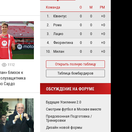
Команда
О
М
РМ
1.
Ювентус
0
0
+0
2.
Рома
0
0
+0
3.
Лацио
0
0
+0
4.
Фиорентина
0
0
+0
10.
Милан
0
0
+0
Открыть полную таблицу
1112
лан» близок к
Таблица бомбардиров
полузащитника
по Сардо
ОБСУЖДЕНИЕ НА ФОРУМЕ
Будущее Усиление 2.0
Смотрим футбол в Москве вместе
Предсезонная Подготовка /
Тренировки
Дизайн новой формы