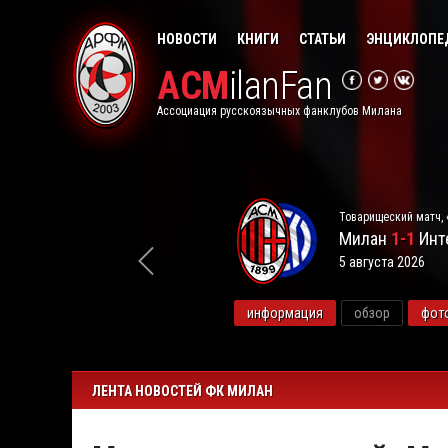
НОВОСТИ
КНИГИ
СТАТЬИ
ЭНЦИКЛОПЕ
ACM
ilanFan
Ассоциация русскоязычных фанклубов Милана
Товарищеский матч, 
Милан
1-1
Инт
5 августа 2026
видео
информация
обзор
фот
ЛЕНТА НОВОСТЕЙ ФК МИЛАН