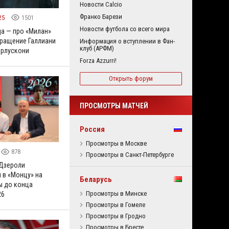
Новости Calcio
Франко Барези
25
1501
Новости футбола со всего мира
а — про «Милан»
вращение Галлиани
Информация о вступлении в Фан-
клуб (АРФМ)
ерлускони
Forza Azzurri!
Открыть форум
ПРОСМОТРЫ МАТЧЕЙ
Россия
Просмотры в Москве
878
Просмотры в Санкт-Петербурге
Дзероли
 в «Монцу» на
Беларусь
ы до конца
Просмотры в Минске
26
Просмотры в Гомеле
Просмотры в Гродно
Просмотры в Бресте