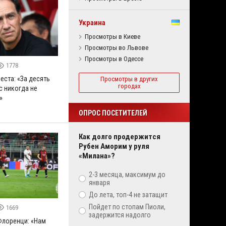
Украина
Просмотры в Киеве
Просмотры во Львове
Просмотры в Одессе
1778
еста: «За десять
Просмотры в других
городах
с никогда не
»
ОПРОС ПОСЕТИТЕЛЕЙ
Как долго продержится
Рубен Аморим у руля
«Милана»?
2-3 месяца, максимум до
января
До лета, топ-4 не затащит
Пойдет по стопам Пиоли,
1669
задержится надолго
лоренци: «Нам