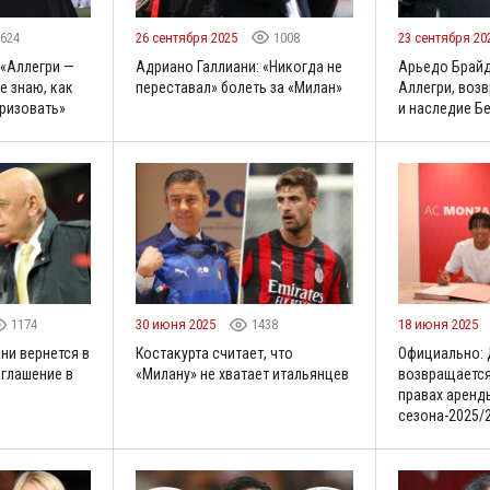
624
26 сентября 2025
1008
23 сентября 20
 «Аллегри —
Адриано Галлиани: «Никогда не
Арьедо Брайд
е знаю, как
переставал» болеть за «Милан»
Аллегри, воз
еризовать»
и наследие Б
1174
30 июня 2025
1438
18 июня 2025
ни вернется в
Костакурта считает, что
Официально: 
оглашение в
«Милану» не хватает итальянцев
возвращается
правах аренд
сезона-2025/