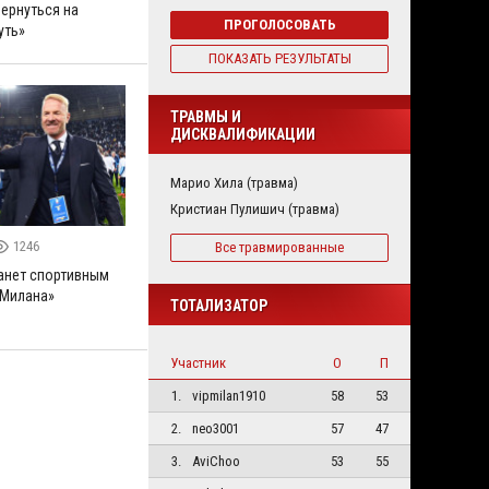
ернуться на
ПРОГОЛОСОВАТЬ
уть»
ПОКАЗАТЬ РЕЗУЛЬТАТЫ
ТРАВМЫ И
ДИСКВАЛИФИКАЦИИ
Марио Хила (травма)
Кристиан Пулишич (травма)
1246
Все травмированные
танет спортивным
«Милана»
ТОТАЛИЗАТОР
Участник
О
П
1.
vipmilan1910
58
53
2.
neo3001
57
47
3.
AviChoo
53
55