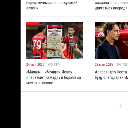
переключимся на следующий
сохранять сплочен
сезон»
двигаться вперед»
24 мая 2025
1274
22 мая 2025
155
«Милан» — «Монца»: Йович
Алессандро Неста:
опережает Камарду в борьбе за
буду благодарен «
место в основе