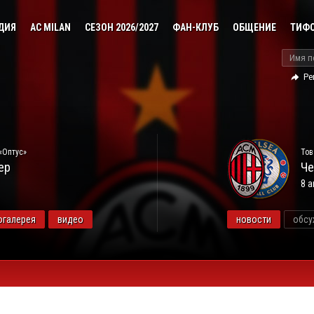
ДИЯ
AC MILAN
СЕЗОН 2026/2027
ФАН-КЛУБ
ОБЩЕНИЕ
ТИФ
Ре
«Оптус»
Тов
ер
Че
8 а
огалерея
видео
новости
обсу