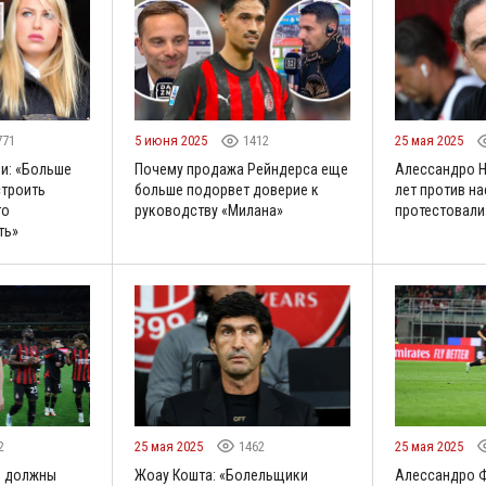
771
5 июня 2025
1412
25 мая 2025
и: «Больше
Почему продажа Рейндерса еще
Алессандро Н
строить
больше подорвет доверие к
лет против на
то
руководству «Милана»
протестовали
ть»
2
25 мая 2025
1462
25 мая 2025
ы должны
Жоау Кошта: «Болельщики
Алессандро Ф