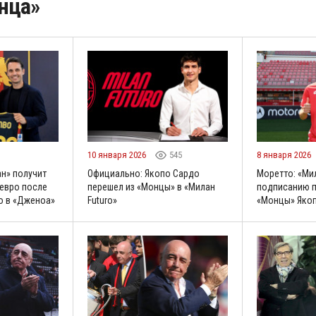
нца»
10 января 2026
545
8 января 2026
н» получит
Официально: Якопо Сардо
Моретто: «Ми
евро после
перешел из «Монцы» в «Милан
подписанию 
о в «Дженоа»
Futuro»
«Монцы» Яко