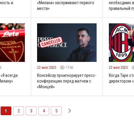
ность и
«Милана» заслуживают первого
необходимо в
места»
правильный п
5
22 мая 2025
1156
22 мая 2025
 «Я всегда
Консейсау проигнорирует пресс-
Когда Таре с
Милану»
конференцию перед матчем с
директором 
«Монцей»
1
2
3
4
5