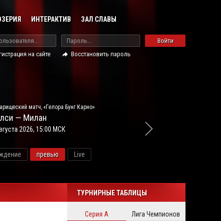
ОЗЕРИЯ
ИНТЕРАКТИВ
ЗАЛ СЛАВЫ
Войти
гистрация на сайте
Восстановить пароль
арищеский матч, «Гелора Бунг Карно»
лси — Милан
вгуста 2026, 15:00 МСК
ждение
превью
Live
новос
ТУРНИРНЫЕ ТАБЛИЦЫ
Серия А
Лига Чемпионов