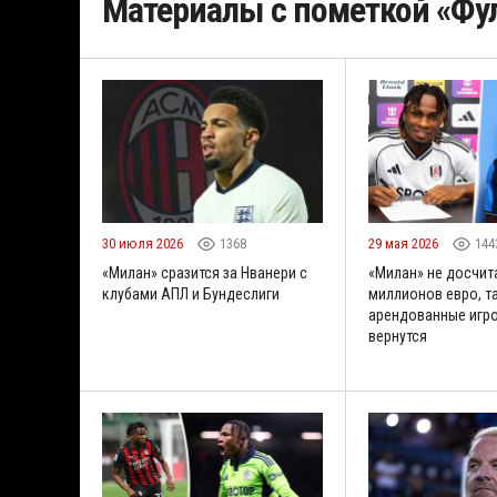
Материалы с пометкой «Фу
30 июля 2026
1368
29 мая 2026
144
«Милан» сразится за Нванери с
«Милан» не досчит
клубами АПЛ и Бундеслиги
миллионов евро, т
арендованные игр
вернутся