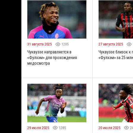
31 августа 2025
1205
27 августа 2025
Чуквуэзе направляется в
Чуквуэзе близок к 
«Фулхэм» для прохождения
«Фулхэм» за 25 мл
медосмотра
29 июля 2025
1285
20 июля 2025
2