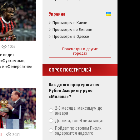
Украина
Просмотры в Киеве
Просмотры во Львове
Просмотры в Одессе
1059
Просмотры в других
городах
е ведет
 «Фулхэмом»,
 и «Фенербахче»
ОПРОС ПОСЕТИТЕЛЕЙ
Как долго продержится
Рубен Аморим у руля
«Милана»?
2-3 месяца, максимум до
января
До лета, топ-4 не затащит
Пойдет по стопам Пиоли,
задержится надолго
25
2051