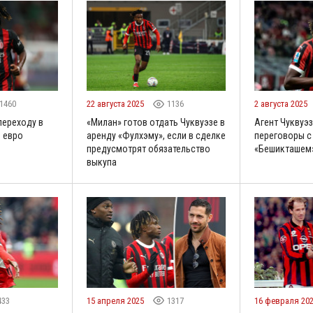
1460
22 августа 2025
1136
2 августа 2025
переходу в
«Милан» готов отдать Чуквуэзе в
Агент Чуквуэз
н евро
аренду «Фулхэму», если в сделке
переговоры с
предусмотрят обязательство
«Бешикташем»
выкупа
433
15 апреля 2025
1317
16 февраля 20