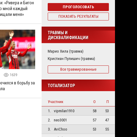
и: «Ривера и Бигон
ПРОГОЛОСОВАТЬ
о мной каждый
щищали меня»
ПОКАЗАТЬ РЕЗУЛЬТАТЫ
ТРАВМЫ И
ДИСКВАЛИФИКАЦИИ
Марио Хила (травма)
Кристиан Пулишич (травма)
Все травмированные
5
1639
ючился в борьбу за
ТОТАЛИЗАТОР
яла
Участник
О
П
1.
vipmilan1910
58
53
2.
neo3001
57
47
3.
AviChoo
53
55