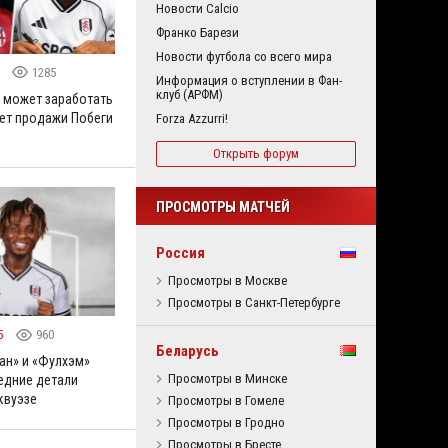
Новости Calcio
Франко Барези
Новости футбола со всего мира
5
1285
Информация о вступлении в Фан-
клуб (АРФМ)
 может заработать
чет продажи Побеги
Forza Azzurri!
Открыть форум
ПРОСМОТРЫ МАТЧЕЙ
Россия
Просмотры в Москве
Просмотры в Санкт-Петербурге
5
960
Беларусь
ан» и «Фулхэм»
Просмотры в Минске
едние детали
квуэзе
Просмотры в Гомеле
Просмотры в Гродно
Просмотры в Бресте