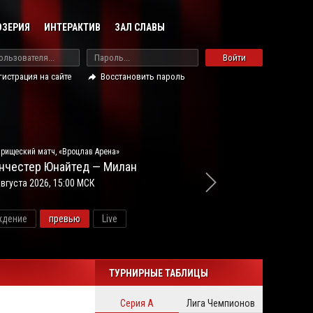
ОЗЕРИЯ
ИНТЕРАКТИВ
ЗАЛ СЛАВЫ
Войти
гистрация на сайте
Восстановить пароль
рищеский матч, «Вроцлав Арена»
нчестер Юнайтед — Милан
августа 2026, 15:00 МСК
ждение
превью
Live
ново
ТУРНИРНЫЕ ТАБЛИЦЫ
Серия А
Лига Чемпионов