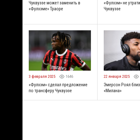
Чуквуэзе может заменить в
«Фулхэм» не утрати
«Фулхэме» Траоре
Чуквуэзе
3 февраля 2025
1646
22 января 2025
«Фулхэм» сделал предложение
Эмерсон Роял близ
по трансферу Чуквуэзе
«Милана»