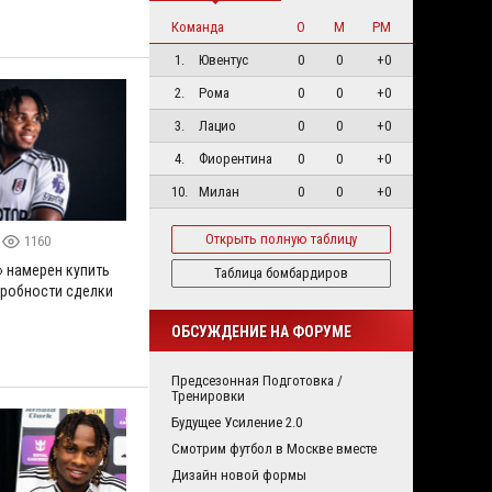
Команда
О
М
РМ
1.
Ювентус
0
0
+0
2.
Рома
0
0
+0
3.
Лацио
0
0
+0
4.
Фиорентина
0
0
+0
10.
Милан
0
0
+0
Открыть полную таблицу
1160
» намерен купить
Таблица бомбардиров
дробности сделки
ОБСУЖДЕНИЕ НА ФОРУМЕ
Предсезонная Подготовка /
Тренировки
Будущее Усиление 2.0
Смотрим футбол в Москве вместе
Дизайн новой формы