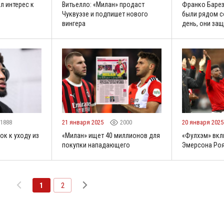
л интерес к
Витьелло: «Милан» продаст
Франко Барез
Чуквуэзе и подпишет нового
были рядом с
вингера
день, они за
1888
21 января 2025
2000
20 января 202
ок к уходу из
«Милан» ищет 40 миллионов для
«Фулхэм» вкл
покупки нападающего
Эмерсона Ро
1
2