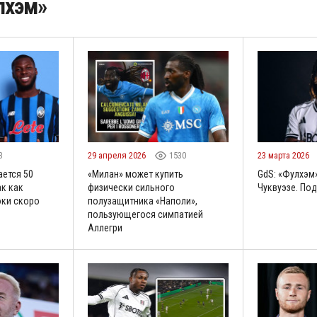
лхэм»
3
29 апреля 2026
1530
23 марта 2026
ается 50
«Милан» может купить
GdS: «Фулхэм
ак как
физически сильного
Чуквуэзе. По
оки скоро
полузащитника «Наполи»,
пользующегося симпатией
Аллегри