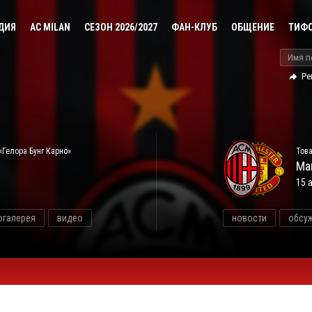
ДИЯ
AC MILAN
СЕЗОН 2026/2027
ФАН-КЛУБ
ОБЩЕНИЕ
ТИФ
Ре
«Гелора Бунг Карно»
Това
Ма
15 
огалерея
видео
новости
обсу