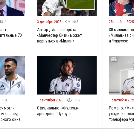
1311
3 декабря 2025
1443
25 ноября 202
вает
Автор дубля в ворота
30 миллионов
ительные 70
«Манчестер Сити» может
«Милан» за с
вернуться в «Милан»
и Чуквуэзе
1190
1 сентября 2025
1169
1 сентября 202
с» могли
Официально: «Фулхэм»
Романо: «Мил
ами перед
арендовал Чуквуэзе
уладили посл
ерного окна
трансфера Чу