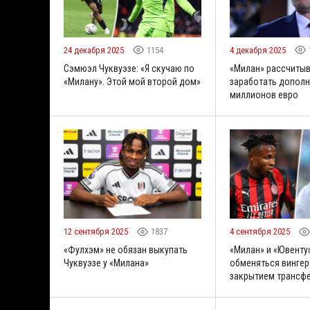
24 декабря 2025
1154
4 декабря 2025
Сэмюэл Чуквуэзе: «Я скучаю по
«Милан» рассчиты
«Милану». Этой мой второй дом»
заработать дополн
миллионов евро
12 сентября 2025
1837
4 сентября 2025
«Фулхэм» не обязан выкупать
«Милан» и «Ювенту
Чуквуэзе у «Милана»
обменяться вингер
закрытием трансф