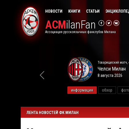
НОВОСТИ
КНИГИ
СТАТЬИ
ЭНЦИКЛОПЕ
ACM
ilanFan
Ассоциация русскоязычных фанклубов Милана
Товарищеский матч, 
Челси
Милан
8 августа 2026
видео
информация
обзор
фот
ЛЕНТА НОВОСТЕЙ ФК МИЛАН