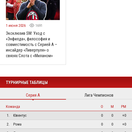
1 июня 2026
1691
Эксклюзив SM: Уход с
«Энфилда», философия и
совместимость с Серией А –
инсайдер «Ливерпуля» о
связях Слота с «Миланом»
ТУРНИРНЫЕ ТАБЛИЦЫ
Серия А
Лига Чемпионов
Команда
О
М
РМ
1.
Ювентус
0
0
+0
2.
Рома
0
0
+0