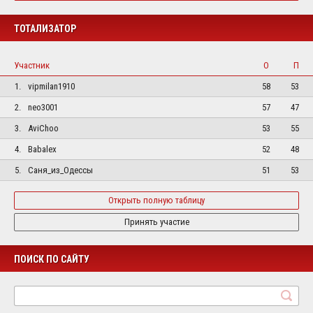
ТОТАЛИЗАТОР
Участник
О
П
1.
vipmilan1910
58
53
2.
neo3001
57
47
3.
AviChoo
53
55
4.
Babalex
52
48
5.
Саня_из_Одессы
51
53
Открыть полную таблицу
Принять участие
ПОИСК ПО САЙТУ