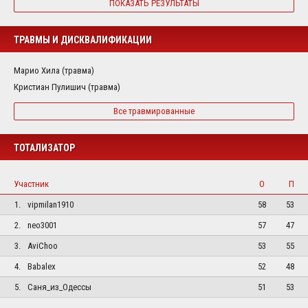
ПОКАЗАТЬ РЕЗУЛЬТАТЫ
ТРАВМЫ И ДИСКВАЛИФИКАЦИИ
Марио Хила (травма)
Кристиан Пулишич (травма)
Все травмированные
ТОТАЛИЗАТОР
Участник
О
П
1.
vipmilan1910
58
53
2.
neo3001
57
47
3.
AviChoo
53
55
4.
Babalex
52
48
5.
Саня_из_Одессы
51
53