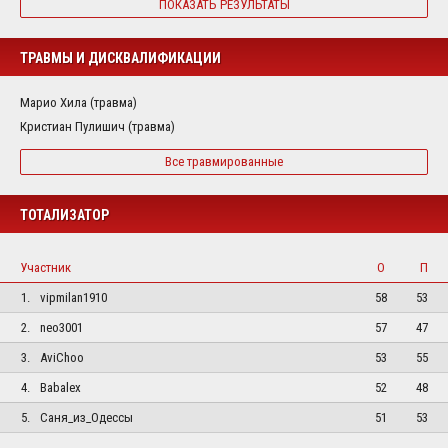
ПОКАЗАТЬ РЕЗУЛЬТАТЫ
ТРАВМЫ И ДИСКВАЛИФИКАЦИИ
Марио Хила (травма)
Кристиан Пулишич (травма)
Все травмированные
ТОТАЛИЗАТОР
Участник
О
П
1.
vipmilan1910
58
53
2.
neo3001
57
47
3.
AviChoo
53
55
4.
Babalex
52
48
5.
Саня_из_Одессы
51
53