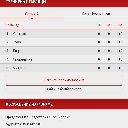
ТУРНИРНЫЕ ТАБЛИЦЫ
Серия А
Лига Чемпионов
Команда
О
М
РМ
1.
Ювентус
0
0
+0
2.
Рома
0
0
+0
3.
Лацио
0
0
+0
4.
Фиорентина
0
0
+0
10.
Милан
0
0
+0
Открыть полную таблицу
Таблица бомбардиров
ОБСУЖДЕНИЕ НА ФОРУМЕ
Предсезонная Подготовка / Тренировки
Будущее Усиление 2.0