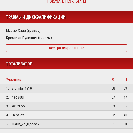
ПОКАЗАТЬ РЕЗУЛЬТАТЫ
ТРАВМЫ И ДИСКВАЛИФИКАЦИИ
Марио Хила (травма)
Кристиан Пулишич (травма)
Все травмированные
ТОТАЛИЗАТОР
Участник
О
П
1.
vipmilan1910
58
53
2.
neo3001
57
47
3.
AviChoo
53
55
4.
Babalex
52
48
5.
Саня_из_Одессы
51
53