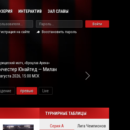
ОЗЕРИЯ
ИНТЕРАКТИВ
ЗАЛ СЛАВЫ
Войти
гистрация на сайте
Восстановить пароль
рищеский матч, «Вроцлав Арена»
нчестер Юнайтед — Милан
августа 2026, 15:00 МСК
ждение
превью
Live
ново
ТУРНИРНЫЕ ТАБЛИЦЫ
Серия А
Лига Чемпионов