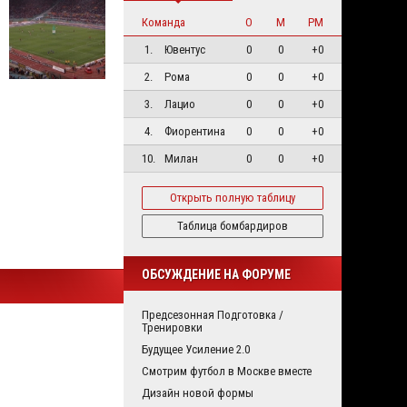
Команда
О
М
РМ
1.
Ювентус
0
0
+0
2.
Рома
0
0
+0
3.
Лацио
0
0
+0
4.
Фиорентина
0
0
+0
10.
Милан
0
0
+0
Открыть полную таблицу
Таблица бомбардиров
ОБСУЖДЕНИЕ НА ФОРУМЕ
Предсезонная Подготовка /
Тренировки
Будущее Усиление 2.0
Смотрим футбол в Москве вместе
Дизайн новой формы