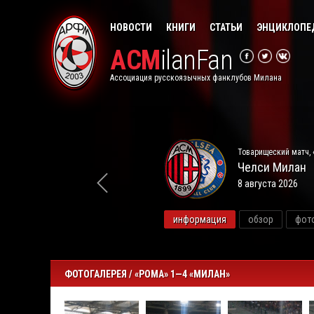
НОВОСТИ
КНИГИ
СТАТЬИ
ЭНЦИКЛОПЕ
ACM
ilanFan
Ассоциация русскоязычных фанклубов Милана
Товарищеский матч, 
Челси
Милан
8 августа 2026
видео
информация
обзор
фот
ФОТОГАЛЕРЕЯ / «РОМА» 1—4 «МИЛАН»