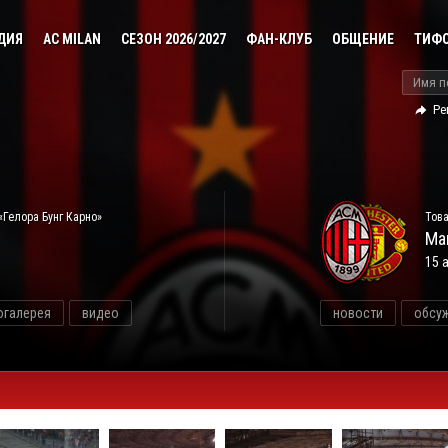
ДИЯ
AC MILAN
СЕЗОН 2026/2027
ФАН-КЛУБ
ОБЩЕНИЕ
ТИФ
Ре
«Гелора Бунг Карно»
Това
Ма
15 
огалерея
видео
новости
обсу