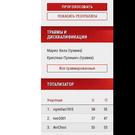
ПРОГОЛОСОВАТЬ
ПОКАЗАТЬ РЕЗУЛЬТАТЫ
ТРАВМЫ И
ДИСКВАЛИФИКАЦИИ
Марио Хила (травма)
Кристиан Пулишич (травма)
Все травмированные
ТОТАЛИЗАТОР
Участник
О
П
1.
vipmilan1910
58
53
2.
neo3001
57
47
3.
AviChoo
53
55