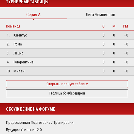
ТУРНИРНЫЕ ТАБЛИЦЫ
Серия А
Лига Чемпионов
Команда
О
М
РМ
1.
Ювентус
0
0
+0
2.
Рома
0
0
+0
3.
Лацио
0
0
+0
4.
Фиорентина
0
0
+0
10.
Милан
0
0
+0
Открыть полную таблицу
Таблица бомбардиров
ОБСУЖДЕНИЕ НА ФОРУМЕ
Предсезонная Подготовка / Тренировки
Будущее Усиление 2.0