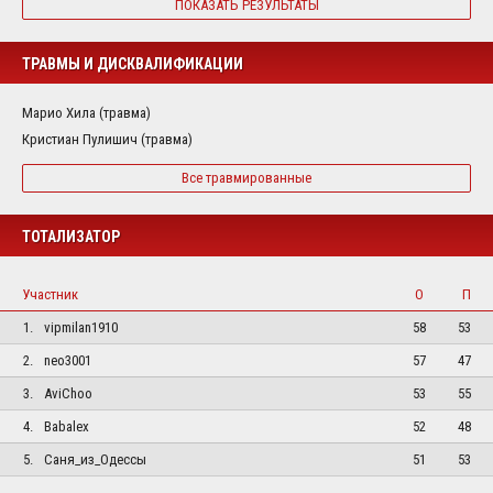
ПОКАЗАТЬ РЕЗУЛЬТАТЫ
ТРАВМЫ И ДИСКВАЛИФИКАЦИИ
Марио Хила (травма)
Кристиан Пулишич (травма)
Все травмированные
ТОТАЛИЗАТОР
Участник
О
П
1.
vipmilan1910
58
53
2.
neo3001
57
47
3.
AviChoo
53
55
4.
Babalex
52
48
5.
Саня_из_Одессы
51
53