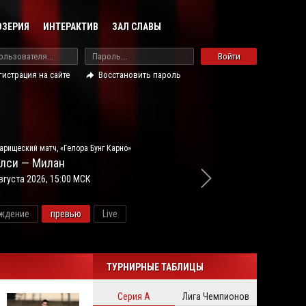
ОЗЕРИЯ
ИНТЕРАКТИВ
ЗАЛ СЛАВЫ
Войти
гистрация на сайте
Восстановить пароль
арищеский матч, «Гелора Бунг Карно»
лси — Милан
вгуста 2026, 15:00 МСК
ждение
превью
Live
новос
ТУРНИРНЫЕ ТАБЛИЦЫ
Серия А
Лига Чемпионов