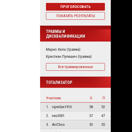
ПРОГОЛОСОВАТЬ
ПОКАЗАТЬ РЕЗУЛЬТАТЫ
ТРАВМЫ И
ДИСКВАЛИФИКАЦИИ
Марио Хила (травма)
Кристиан Пулишич (травма)
Все травмированные
ТОТАЛИЗАТОР
Участник
О
П
1.
vipmilan1910
58
53
2.
neo3001
57
47
3.
AviChoo
53
55