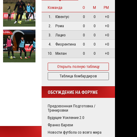
Команда
О
М
РМ
1.
Ювентус
0
0
+0
2.
Рома
0
0
+0
3.
Лацио
0
0
+0
4.
Фиорентина
0
0
+0
10.
Милан
0
0
+0
Открыть полную таблицу
Таблица бомбардиров
ОБСУЖДЕНИЕ НА ФОРУМЕ
Предсезонная Подготовка /
Тренировки
Будущее Усиление 2.0
Франко Барези
Новости футбола со всего мира