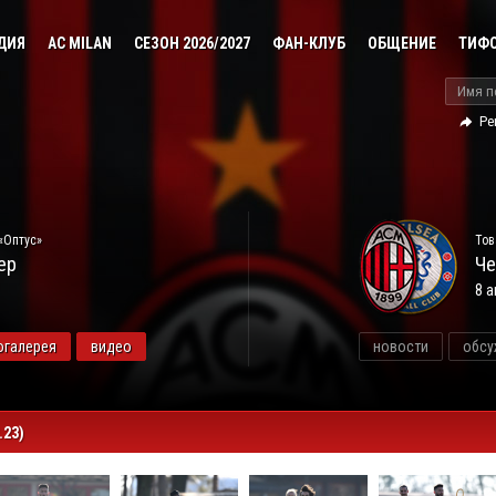
ДИЯ
AC MILAN
СЕЗОН 2026/2027
ФАН-КЛУБ
ОБЩЕНИЕ
ТИФ
Ре
«Оптус»
Тов
ер
Че
8 а
огалерея
видео
новости
обсу
.23)