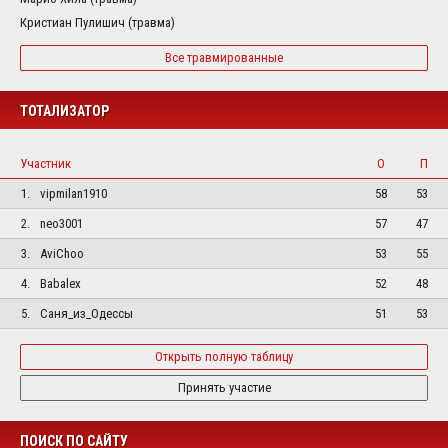
Кристиан Пулишич (травма)
Все травмированные
ТОТАЛИЗАТОР
Участник
О
П
1.
vipmilan1910
58
53
2.
neo3001
57
47
3.
AviChoo
53
55
4.
Babalex
52
48
5.
Саня_из_Одессы
51
53
Открыть полную таблицу
Принять участие
ПОИСК ПО САЙТУ