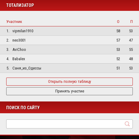
ТОТАЛИЗАТОР
Участник
О
П
1.
vipmilan1910
58
53
2.
neo3001
57
47
3.
AviChoo
53
55
4.
Babalex
52
48
5.
Саня_из_Одессы
51
53
Открыть полную таблицу
Принять участие
ПОИСК ПО САЙТУ