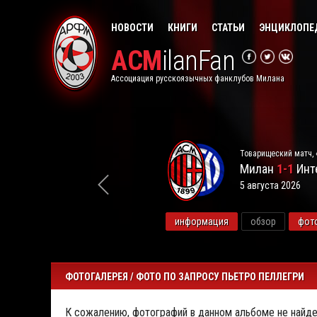
НОВОСТИ
КНИГИ
СТАТЬИ
ЭНЦИКЛОПЕ
ACM
ilanFan
Ассоциация русскоязычных фанклубов Милана
Товарищеский матч, 
Милан
1-1
Инт
5 августа 2026
видео
информация
обзор
фот
ФОТОГАЛЕРЕЯ / ФОТО ПО ЗАПРОСУ ПЬЕТРО ПЕЛЛЕГРИ
К сожалению, фотографий в данном альбоме не найде