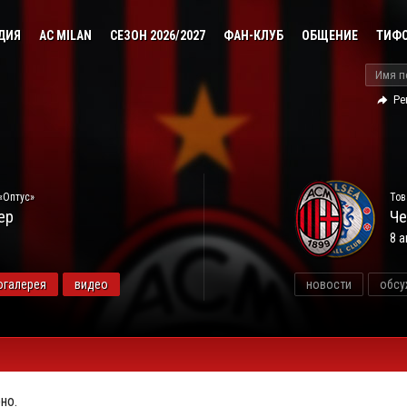
ДИЯ
AC MILAN
СЕЗОН 2026/2027
ФАН-КЛУБ
ОБЩЕНИЕ
ТИФ
Ре
«Оптус»
Тов
ер
Че
8 а
огалерея
видео
новости
обсу
но.