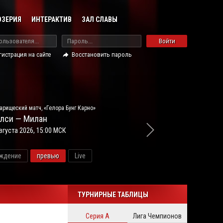
ОЗЕРИЯ
ИНТЕРАКТИВ
ЗАЛ СЛАВЫ
Войти
гистрация на сайте
Восстановить пароль
арищеский матч, «Гелора Бунг Карно»
лси — Милан
вгуста 2026, 15:00 МСК
ждение
превью
Live
новос
ТУРНИРНЫЕ ТАБЛИЦЫ
Серия А
Лига Чемпионов