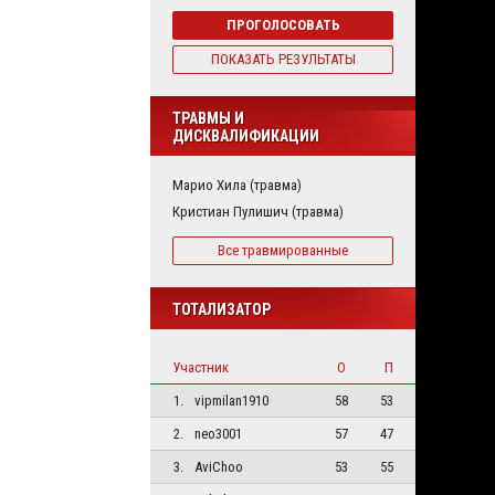
ПРОГОЛОСОВАТЬ
ПОКАЗАТЬ РЕЗУЛЬТАТЫ
ТРАВМЫ И
ДИСКВАЛИФИКАЦИИ
Марио Хила (травма)
Кристиан Пулишич (травма)
Все травмированные
ТОТАЛИЗАТОР
Участник
О
П
1.
vipmilan1910
58
53
2.
neo3001
57
47
3.
AviChoo
53
55