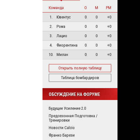
Команда
О
М
РМ
1.
Ювентус
0
0
+0
2.
Рома
0
0
+0
3.
Лацио
0
0
+0
4.
Фиорентина
0
0
+0
10.
Милан
0
0
+0
Открыть полную таблицу
Таблица бомбардиров
ОБСУЖДЕНИЕ НА ФОРУМЕ
Будущее Усиление 2.0
Предсезонная Подготовка /
Тренировки
Новости Calcio
Франко Барези