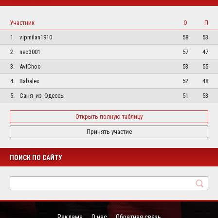
Участник
О
П
1.
vipmilan1910
58
53
2.
neo3001
57
47
3.
AviChoo
53
55
4.
Babalex
52
48
5.
Саня_из_Одессы
51
53
Открыть полную таблицу
Принять участие
ПОИСК ПО САЙТУ
Реклама
О нас
Обратная связь